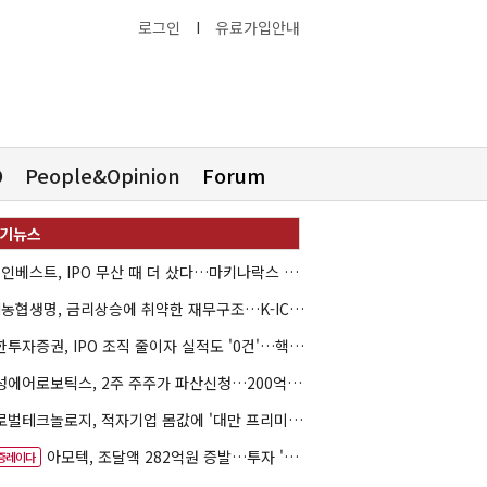
로그인
I
유료가입안내
O
People&Opinion
Forum
HB인베스트, IPO 무산 때 더 샀다…마키나락스 투자 2.7배 회수
NH농협생명, 금리상승에 취약한 재무구조…K-ICS 변동성 '주의보'
신한투자증권, IPO 조직 줄이자 실적도 '0건'…핵심 인력까지 이탈
해성에어로보틱스, 2주 주주가 파산신청…200억 CB 분쟁 확산
글로벌테크놀로지, 적자기업 몸값에 '대만 프리미엄'…공모가 논란
아모텍, 조달액 282억원 증발…투자 '속도 조절' 불가피
증레이다