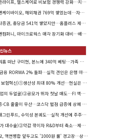
신한라이프, 헬스케어로 비보험 경쟁력 강화…치매·간병 공략
엘앤케이바이오, 해외채권 769억 쌓였는데…자회사 4곳 자본잠식
하나증권, 충당금 541억 쌓았지만…홈플러스 제재는 추가 비용 불씨
한앤컴퍼니, 마이크로웍스 매각 장기화 대비…배당 회수판 깔았다
아워홈 떠난 구미현, 본느에 340억 베팅…가족 지배체제 구축
JB금융 RORWA 2% 돌파…실적 견인은 은행 아닌 캐피탈
(AI 보험혁신)①생산성 최대 80% 개선…현실은 '실행 격차'
(락업의 두얼굴)②공모가 뛰자 첫날 매도…FI 엑시트 전략 갈렸다
유증·CB 줄줄이 무산…코스닥 벌점 급증에 상폐 압박
현대그린푸드, 수익성 본궤도…실적 개선에 주주환원까지
(약가 대수술)②약값 깎이자 R&D부터 축소…제약업계 비상경영 돌입
대교, 액면병합 앞두고도 '1000원 룰' 경고장…상장유지 시험대