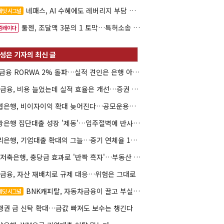
네패스, AI 수혜에도 레버리지 부담 여전
레딧 시그널
툴젠, 조달액 3분의 1 토막…특허소송 비용부터 챙긴다
증레이다
JB금융 RORWA 2% 돌파…실적 견인은 은행 아닌 캐피탈
KB금융, 비용 늘었는데 실적 효율은 개선…증권 호황 효과
수협은행, 비이자이익 확대 늦어진다…공모운용사 인가 연말로
지방은행 집단대출 성장 '제동'…입주절벽에 반사이익도 희박
우리은행, 기업대출 확대의 그늘…중기 연체율 10년 만에 최고
KB저축은행, 충당금 효과로 '반짝 흑자'…부동산 손실은 대기
K금융, 자산 재배치로 규제 대응…위험은 그대로
BNK캐피탈, 자동차금융이 끌고 부실여신이 발목
레딧 시그널
행권 금 신탁 확대…금값 빠져도 보수는 챙긴다