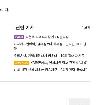
습니다.
관련 기사
더보기
박현주 우리투자증권 CM본부장
IB&피플
하나에프앤아이, 점유율보다 회수율…달라진 NPL 전
략
우리은행, 기업대출 다시 키운다…10조 확대 재시동
KB국민카드, 연체채권 털고 건전성 '회복'
크레딧 시그널
상법 개정 선제 대응한 금융지주…"소각 전략 통했다"