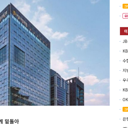
크
유
O
크
은
게 밑돌아