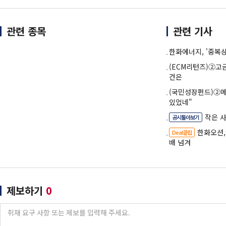
관련 종목
관련 기사
한화에너지, '중복
(ECM리턴즈)②고
건은
(국민성장펀드)②메
있었네"
작은 사
공시톺아보기
한화오션,
Deal클립
배 넘겨
제보하기
0