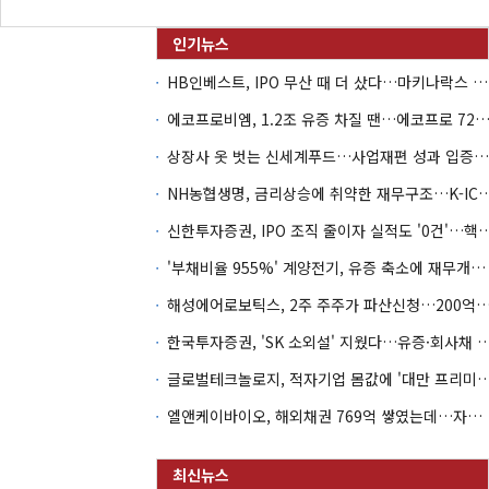
HB인베스트, IPO 무산 때 더 샀다…마키나락스 투자 2.7배 회수
에코프로비엠, 1.2조 유증 차질 땐…에코프로 7270억 '
상장사 옷 벗는 신세계푸드…사업재편 성과 입증할까
NH농협생명, 금리상승에 취약한 재무구조…K-IC
신한투자증권, IPO 조직 줄이자 실적도 '0건'
'부채비율 955%' 계양전기, 유증 축소에 재무개선 효과 '뚝'
해성에어로보틱스, 2주 주주가 파산신청…200억 CB 
한국투자증권, 'SK 소외설' 지웠다…유증·회사채 
글로벌테크놀로지, 적자기업 몸값에 '대만 프리미엄
엘앤케이바이오, 해외채권 769억 쌓였는데…자회사 4곳 자본잠식