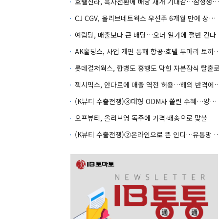
호텔신라, 흑자전환에 배당 재개 기대감…삼성생명도 웃을까
CJ CGV, 올리브네트웍스 우선주 6개월 만에 상환…왜?
예림당, 매출보다 큰 배당…오너 일가에 절반 간다
AK홀딩스, 사업 개편 통해 항공·호텔 두마
롯데컬처웍스, 합병도 흥행도 막힌 자본잠식 탈출
젝시믹스, 안다르에 매출 역전 허용…
(K뷰티 수출전쟁)③대형 ODM사 쏠린 수혜…양극화 심화 우려
오프뷰티, 올리브영 독주에 가격·배송으로 맞불
(K뷰티 수출전쟁)②온라인으로 뜬 인디…유통망