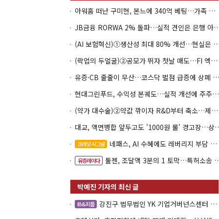
아워홈 떠난 구미현, 본느에 340억 베팅…가족 지배체제 구축
JB금융 RORWA 2% 돌파…실적 견인은 은
(AI 보험혁신)①생산성 최대 80% 개선…현실은 '실
(락업의 두얼굴)②공모가 뛰자 첫날 매도…FI 엑시트 전략 갈렸다
유증·CB 줄줄이 무산…코스닥 벌점 급증에 상폐
현대그린푸드, 수익성 본궤도…실적 개선에 주주환원까지
(약가 대수술)②약값 깎이자 R&D부터 축소…제약업계 비상경영 돌입
대교, 액면병합 앞두고도 '1000원 룰'
네패스, AI 수혜에도 레버리지 부담 여전
크레딧 시그널
툴젠, 조달액 3분의 1 토막…특허소송 비용부터 챙긴다
유증레이다
강진구 법무법인 YK 기업거버넌스센터 센터장
IB&피플