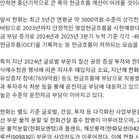
안하면 중단기적으로 큰 폭의 현금흐름 개선이 어려울 것이
앞서 한화는 최근 5년간 연평균 약 3000억원 수준의 상각전
바탕으로 2023년까지 안정적인 영업현금흐름을 시현해왔다
금 부담 증가로 2024년과 2025년 3분기 누적 기준 각각 -4
현금흐름(OCF)을 기록하는 등 현금흐름이 저하되는 모습을
특히 지난 2024년 글로벌 부문의 질산 공장 증설 투자와 
식매수청권 행사에 따른 자사주 매입자금 소요, 지난해
한화
유상증자 참여(7659억원) 등도 현금흐름에 부담으로 작용
과 투자주식 처분 등을 통해 운전자금 부담에 대응하고 있으
높은 수준의 운전자금 부담이 이어지고 있다.
한화는 별도 기준 글로벌, 건설, 투자 등 다각화된 사업부문을
산 부문 물적 분할 및 한화건설 흡수 합병이 이루어졌으며, 2
문 물적분할(한화모멘텀)과 플랜트, 해상풍력(
한화오션(042
루션(009830)
) 부문의 사업양도가 이루어졌다. 이에 한화 