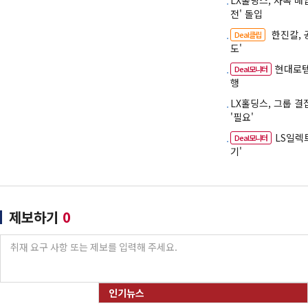
LX홀딩스, 사옥 
전' 돌입
한진칼, 공
Deal클립
도'
현대로템
Deal모니터
행
LX홀딩스, 그룹 
'필요'
LS일렉
Deal모니터
기'
제보하기
0