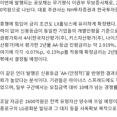
이번에 발행되는 공모채는 무기명식 이권부 무보증사채로, 2년
0억원으로 나뉜다. 대표 주관사는 NH투자증권과 한국투자
흥행에 힘입어 금리 조건도 LX홀딩스에 유리하게 확정됐다.
력이 없어 신용등급이 동일한 기업들의 개별민평을 기준으로
권평가회사 4사(한국자산평가(주), 키스자산평가(주), 나이
산평가)에서 평가한 2년물 AA-등급 민평금리는 약 2.919%,
여기에 각각 -0.07%p, -0.15%p를 적용해 확정금리는 2년물 
팎에서 결정될 예정이다.
이 같은 언더 발행은 신용등급 ‘AA-(안정적)’을 반영한 결과
뢰가 높았다는 분석이다. 기관들은 마이너스 스프레드에도 
었으며, 일부 구간에서는 모집금액 대비 10배가 넘는 경쟁률
조달 자금은 1600억원은 전액 유형자산 양수에 쓰일 예정
종로구의 LG광화문 빌딩과 그 대지 등을 사옥확보 목적으로