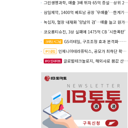
그린생명과학, 매출 3배 뛰자 65억 증설…상위 2곳 의존도 
삼일제약, 1400억 베트남 공장 '무매출'…한계기업 편입
녹십자, 혈장 내재화 '양날의 검'…매출 늘고
코오롱티슈진, 3상 실패에 1475억 CB '시한폭탄'
GS리테일, 구조조정 효과 본격화…재무체력 '강화'
크레딧 시그널
인제니아테라퓨틱스, 공모가 최하단 확정…600억 조달
IPO클립
글로벌테크놀로지, 해외사로 몸값 산정…520억 공모
IPO 인사이트