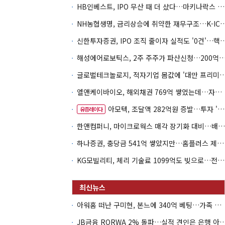
HB인베스트, IPO 무산 때 더 샀다…마키나락스 투자 2.7배 회수
NH농협생명, 금리상승에 취약한 재무구조…K-IC
신한투자증권, IPO 조직 줄이자 실적도 '0건'
해성에어로보틱스, 2주 주주가 파산신청…200억 CB 
글로벌테크놀로지, 적자기업 몸값에 '대만 프리미엄
엘앤케이바이오, 해외채권 769억 쌓였는데…자회사 4곳 자본잠식
아모텍, 조달액 282억원 증발…투자 '속도 조절' 불가피
유증레이다
한앤컴퍼니, 마이크로웍스 매각 장기화 대비…배당 회수판 깔았다
하나증권, 충당금 541억 쌓았지만…홈플러스 제재는 추가 비용 불씨
KG모빌리티, 체리 기술료 1099억도 빚으로…전동화 비용 '차입 의존'
아워홈 떠난 구미현, 본느에 340억 베팅…가족 지배체제 구축
JB금융 RORWA 2% 돌파…실적 견인은 은