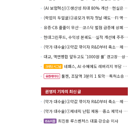
(AI 보험혁신)①생산성 최대 80% 개선…현실은 '실
(락업의 두얼굴)②공모가 뛰자 첫날 매도…FI 엑시트 전략 갈렸다
유증·CB 줄줄이 무산…코스닥 벌점 급증에 상폐
현대그린푸드, 수익성 본궤도…실적 개선에 주주환원까지
(약가 대수술)②약값 깎이자 R&D부터 축소…제약업계 비상경영 돌입
대교, 액면병합 앞두고도 '1000원 룰'
네패스, AI 수혜에도 레버리지 부담 여전
크레딧 시그널
툴젠, 조달액 3분의 1 토막…특허소송 비용부터 챙긴다
유증레이다
(약가 대수술)②약값 깎이자 R&D부터 축소…제약업계 비상경영 돌입
(약가 대수술)①제네릭 난립 제동…중소 제약사 수익성 비상
최진용 루스벤처스 대표·강승순 이사
IB&피플