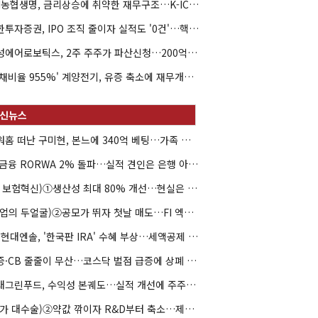
NH농협생명, 금리상승에 취약한 재무구조…K-ICS 변동성 '주의보'
신한투자증권, IPO 조직 줄이자 실적도 '0건'…핵심 인력까지 이탈
해성에어로보틱스, 2주 주주가 파산신청…200억 CB 분쟁 확산
'부채비율 955%' 계양전기, 유증 축소에 재무개선 효과 '뚝'
아워홈 떠난 구미현, 본느에 340억 베팅…가족 지배체제 구축
JB금융 RORWA 2% 돌파…실적 견인은 은행 아닌 캐피탈
(AI 보험혁신)①생산성 최대 80% 개선…현실은 '실행 격차'
(락업의 두얼굴)②공모가 뛰자 첫날 매도…FI 엑시트 전략 갈렸다
HD현대엔솔, '한국판 IRA' 수혜 부상…세액공제 선택이 변수
유증·CB 줄줄이 무산…코스닥 벌점 급증에 상폐 압박
현대그린푸드, 수익성 본궤도…실적 개선에 주주환원까지
(약가 대수술)②약값 깎이자 R&D부터 축소…제약업계 비상경영 돌입