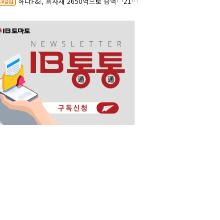
하나F&I, 회사채 2650억으로 증액…2150억은 차환
al클립