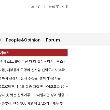
로그인
I
유료가입안내
O
People&Opinion
Forum
HB인베스트, IPO 무산 때 더 샀다…마키나락스 투자 2.7배 회수
니켐, 내부통제 구멍에 신사업 신뢰도까지 추락
기술특례 상장사, 실적 추정은 '뻥튀기'·공시는 '누락'
에코프로비엠, 1.2조 유증 차질 땐…에코프로 7270억 '독박'
상장사 옷 벗는 신세계푸드…사업재편 성과 입증할까
한화솔루션, 여천NCC 재편에 2725억…재무 부담 커지나