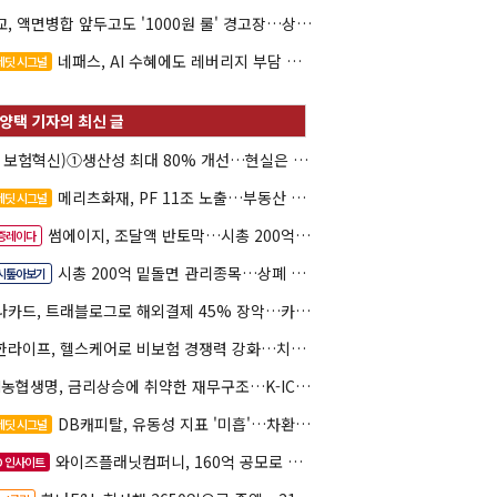
대교, 액면병합 앞두고도 '1000원 룰' 경고장…상장유지 시험대
네패스, AI 수혜에도 레버리지 부담 여전
레딧 시그널
(AI 보험혁신)①생산성 최대 80% 개선…현실은 '실행 격차'
메리츠화재, PF 11조 노출…부동산 사업성 저하 우려
레딧 시그널
썸에이지, 조달액 반토막…시총 200억 못 넘으면 철회
증레이다
시총 200억 밑돌면 관리종목…상폐 피하려면
시톺아보기
하나카드, 트래블로그로 해외결제 45% 장악…카드이익은 제자리
신한라이프, 헬스케어로 비보험 경쟁력 강화…치매·간병 공략
NH농협생명, 금리상승에 취약한 재무구조…K-ICS 변동성 '주의보'
DB캐피탈, 유동성 지표 '미흡'…차환 부담 커진다
레딧 시그널
와이즈플래닛컴퍼니, 160억 공모로 글로벌 확장
O 인사이트