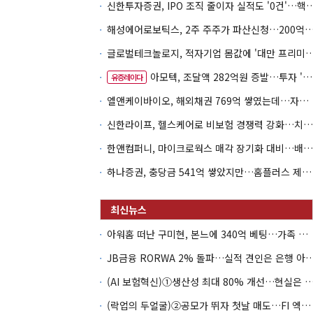
신한투자증권, IPO 조직 줄이자 실적도 '0건'
해성에어로보틱스, 2주 주주가 파산신청…200억 CB 
글로벌테크놀로지, 적자기업 몸값에 '대만 프리미엄
아모텍, 조달액 282억원 증발…투자 '속도 조절' 불가피
유증레이다
엘앤케이바이오, 해외채권 769억 쌓였는데…자회사 4곳 자본잠식
신한라이프, 헬스케어로 비보험 경쟁력 강화…치매·간병 공략
한앤컴퍼니, 마이크로웍스 매각 장기화 대비…배당 회수판 깔았다
하나증권, 충당금 541억 쌓았지만…홈플러스 제재는 추가 비용 불씨
아워홈 떠난 구미현, 본느에 340억 베팅…가족 지배체제 구축
JB금융 RORWA 2% 돌파…실적 견인은 은
(AI 보험혁신)①생산성 최대 80% 개선…현실은 '실
(락업의 두얼굴)②공모가 뛰자 첫날 매도…FI 엑시트 전략 갈렸다