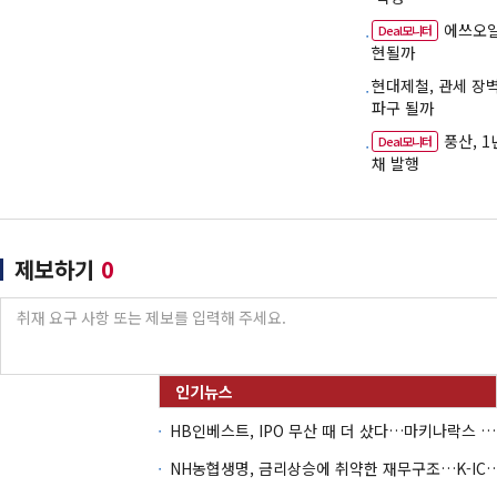
에쓰오일
Deal모니터
현될까
현대제철, 관세 장
파구 될까
풍산, 
Deal모니터
채 발행
제보하기
0
HB인베스트, IPO 무산 때 더 샀다…마키나락스 투자 2.7배 회수
NH농협생명, 금리상승에 취약한 재무구조…K-IC