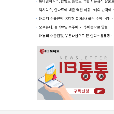
롯데컬처웍스, 합병도 흥행도 막힌 자본잠식 탈출
젝시믹스, 안다르에 매출 역전 허용…
(K뷰티 수출전쟁)③대형 ODM사 쏠린 수혜…양극화 심화 우려
오프뷰티, 올리브영 독주에 가격·배송으로 맞불
(K뷰티 수출전쟁)②온라인으로 뜬 인디…유통망