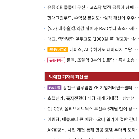
유증·CB 줄줄이 무산…코스닥 벌점 급증에 상폐
현대그린푸드, 수익성 본궤도…실적 개선에 주주환원까지
(약가 대수술)②약값 깎이자 R&D부터 축소…제약업계 비상경영 돌입
대교, 액면병합 앞두고도 '1000원 룰'
네패스, AI 수혜에도 레버리지 부담 여전
크레딧 시그널
툴젠, 조달액 3분의 1 토막…특허소송 비용부터 챙긴다
유증레이다
강진구 법무법인 YK 기업거버넌스센터 센터장
IB&피플
호텔신라, 흑자전환에 배당 재개 기대감…삼성생명도 웃을까
CJ CGV, 올리브네트웍스 우선주 6개월 만에 상환…왜?
예림당, 매출보다 큰 배당…오너 일가에 절반 간다
AK홀딩스, 사업 개편 통해 항공·호텔 두마