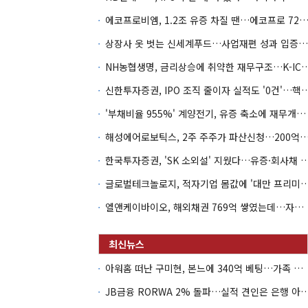
에코프로비엠, 1.2조 유증 차질 땐…에코프로 7270억 '
상장사 옷 벗는 신세계푸드…사업재편 성과 입증할까
NH농협생명, 금리상승에 취약한 재무구조…K-IC
신한투자증권, IPO 조직 줄이자 실적도 '0건'
'부채비율 955%' 계양전기, 유증 축소에 재무개선 효과 '뚝'
해성에어로보틱스, 2주 주주가 파산신청…200억 CB 
한국투자증권, 'SK 소외설' 지웠다…유증·회사채 
글로벌테크놀로지, 적자기업 몸값에 '대만 프리미엄
엘앤케이바이오, 해외채권 769억 쌓였는데…자회사 4곳 자본잠식
아워홈 떠난 구미현, 본느에 340억 베팅…가족 지배체제 구축
JB금융 RORWA 2% 돌파…실적 견인은 은