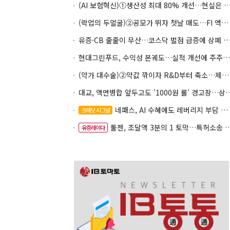
(AI 보험혁신)①생산성 최대 80% 개선…현실은 '실
(락업의 두얼굴)②공모가 뛰자 첫날 매도…FI 엑시트 전략 갈렸다
유증·CB 줄줄이 무산…코스닥 벌점 급증에 상폐
현대그린푸드, 수익성 본궤도…실적 개선에 주주환원까지
(약가 대수술)②약값 깎이자 R&D부터 축소…제약업계 비상경영 돌입
대교, 액면병합 앞두고도 '1000원 룰'
네패스, AI 수혜에도 레버리지 부담 여전
크레딧 시그널
툴젠, 조달액 3분의 1 토막…특허소송 비용부터 챙긴다
유증레이다