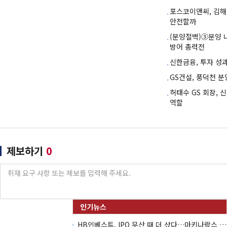
포스코이앤씨, 김해
안전할까
(분양절벽)③분양
방어 총력전
신한금융, 투자 성과
GS건설, 풍덕천 
허태수 GS 회장, 
역할
제보하기
0
HB인베스트, IPO 무산 때 더 샀다…마키나락스 투자 2.7배 회수