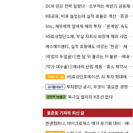
DCM 양강 전략 달랐다…승부처는 하
KB금융, 비용 늘었는데 실적 효율은 개선…증권 호황
bhc, 재무체력 앞세워 해외 투자…'본게임' 속도
HS효성첨단소재, 부실 자회사 보증에 해외 사업까지…부담 '가중'
에스에이엠티, 실적 호황에도 마르는 '현금'…재고·달러빚 부담 확대
(락업의 두얼굴)①한 달 뒤 풀리는 FI 물량…새내기주 오버행
(약가 대수술)①제네릭 난립 제동…중소 제약사 수익성 비상
HS효성인포메이션, AI 투자 확대에 실적 체력 강화
크레딧 시그널
투자판단 공시, 무엇이 '중요한 경영사항'일까
공시톺아보기
북극길 열리자 K조선 뜬다
합정역 7번출구
한앤컴퍼니, 마이크로웍스 매각 장기화 대비…배당 회수판 깔았다