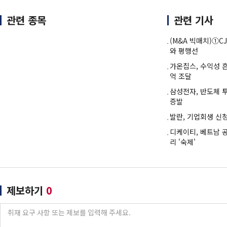
관련 종목
관련 기사
(M&A 빅매치)①C
와 평행선
가온칩스, 수익성 흔
억 조달
삼성전자, 반도체 투
증발
발란, 기업회생 신청
디케이티, 베트남 
리 '숙제'
제보하기
0