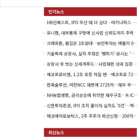
HB인베스트, IPO 무산 때 더 샀다…마키나락스 투자 2.7배 회수
유니켐, 내부통제 구멍에 신사업 신뢰도까지 추락
크래프톤, 몸집은 3조원대…보안투자는 매
기술특례 상장사, 실적 추정은 '뻥튀기'·공시는 '누락'
상장사 옷 벗는 신세계푸드…사업재편 성과 입증할까
에코프로비엠, 1.2조 유증 차질 땐…에코프로 7270억 '
한화솔루션, 여천NCC 재편에 2725억…재무 부담 커지나
NH농협생명, 금리상승에 취약한 재무구조…K-IC
신한투자증권, IPO 조직 줄이자 실적도 '0건'
해성에어로보틱스, 2주 주주가 파산신청…200억 CB 