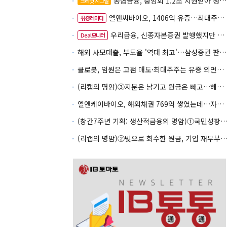
농협금융, 중앙회 1.2조 지원받아 생산적금융 확대
크레딧 시그널
엘앤씨바이오, 1406억 유증…최대주주는 절반만 청약
유증레이다
우리금융, 신종자본증권 발행했지만 차환금리 '부담'
Deal모니터
해외 사모대출, 부도율 '역대 최고'…삼성증권 판매상품도 환매 불안
클로봇, 임원은 고점 매도·최대주주는 유증 외면…책임투자 도마
(리캡의 명암)③지분은 남기고 원금은 빼고…헤지펀드로 번진 리캡
엘앤케이바이오, 해외채권 769억 쌓였는데…자회사 4곳 자본잠식
(창간7주년 기획: 생산적금융의 명암)①국민성장펀드 자금흐름
(리캡의 명암)②빚으로 회수한 원금, 기업 재무부담으로 