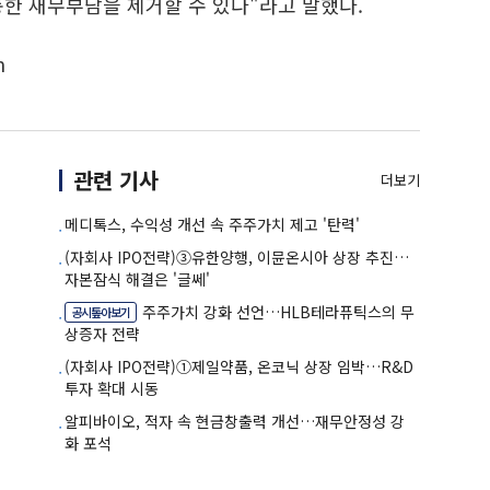
통한 재무부담을 제거할 수 있다"라고 말했다.
m
관련 기사
더보기
메디톡스, 수익성 개선 속 주주가치 제고 '탄력'
(자회사 IPO전략)③유한양행, 이뮨온시아 상장 추진…
자본잠식 해결은 '글쎄'
주주가치 강화 선언…HLB테라퓨틱스의 무
공시톺아보기
상증자 전략
(자회사 IPO전략)①제일약품, 온코닉 상장 임박…R&D
투자 확대 시동
알피바이오, 적자 속 현금창출력 개선…재무안정성 강
화 포석