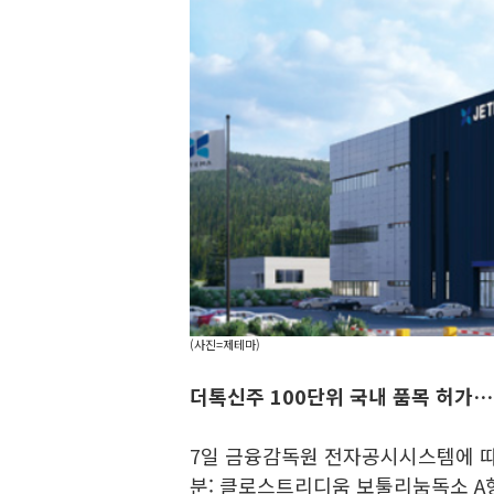
(사진=제테마)
더톡신주 100단위 국내 품목 허가…
7일 금융감독원 전자공시시스템에 따
분: 클로스트리디움 보툴리눔독소 A