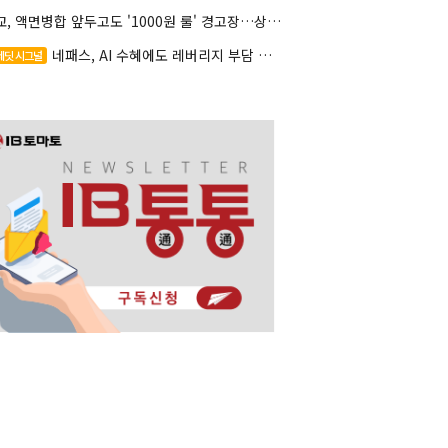
대교, 액면병합 앞두고도 '1000원 룰' 경고장…상장유지 시험대
네패스, AI 수혜에도 레버리지 부담 여전
레딧 시그널