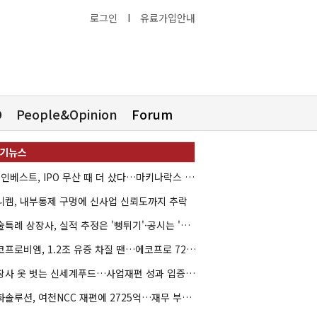
로그인
I
유료가입안내
O
People&Opinion
Forum
HB인베스트, IPO 무산 때 더 샀다…마키나락스 투자 2.7배 회수
니켐, 내부통제 구멍에 신사업 신뢰도까지 추락
기술특례 상장사, 실적 추정은 '뻥튀기'·공시는 '누락'
에코프로비엠, 1.2조 유증 차질 땐…에코프로 7270억 '독박'
상장사 옷 벗는 신세계푸드…사업재편 성과 입증할까
한화솔루션, 여천NCC 재편에 2725억…재무 부담 커지나