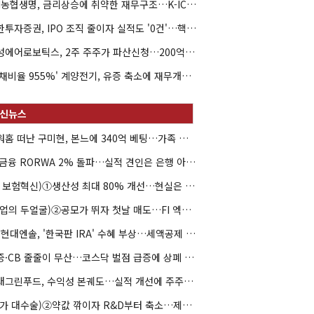
NH농협생명, 금리상승에 취약한 재무구조…K-ICS 변동성 '주의보'
신한투자증권, IPO 조직 줄이자 실적도 '0건'…핵심 인력까지 이탈
해성에어로보틱스, 2주 주주가 파산신청…200억 CB 분쟁 확산
'부채비율 955%' 계양전기, 유증 축소에 재무개선 효과 '뚝'
아워홈 떠난 구미현, 본느에 340억 베팅…가족 지배체제 구축
JB금융 RORWA 2% 돌파…실적 견인은 은행 아닌 캐피탈
(AI 보험혁신)①생산성 최대 80% 개선…현실은 '실행 격차'
(락업의 두얼굴)②공모가 뛰자 첫날 매도…FI 엑시트 전략 갈렸다
HD현대엔솔, '한국판 IRA' 수혜 부상…세액공제 선택이 변수
유증·CB 줄줄이 무산…코스닥 벌점 급증에 상폐 압박
현대그린푸드, 수익성 본궤도…실적 개선에 주주환원까지
(약가 대수술)②약값 깎이자 R&D부터 축소…제약업계 비상경영 돌입