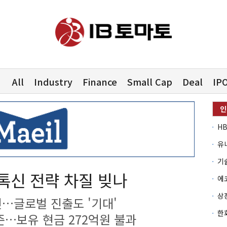
All
Industry
Finance
Small Cap
Deal
IP
유
톡신 전략 차질 빚나
인…글로벌 진출도 '기대'
준…보유 현금 272억원 불과