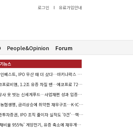
로그인
I
유료가입안내
O
People&Opinion
Forum
HB인베스트, IPO 무산 때 더 샀다…마키나락스 투자 2.7배 회수
에코프로비엠, 1.2조 유증 차질 땐…에코프로 7270억 '독박'
상장사 옷 벗는 신세계푸드…사업재편 성과 입증할까
NH농협생명, 금리상승에 취약한 재무구조…K-ICS 변동성 '주의보'
신한투자증권, IPO 조직 줄이자 실적도 '0건'…핵심 인력까지 이탈
'부채비율 955%' 계양전기, 유증 축소에 재무개선 효과 '뚝'