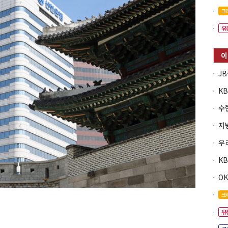
크
유
O
크
유