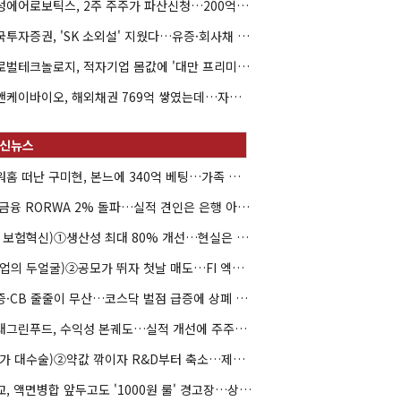
해성에어로보틱스, 2주 주주가 파산신청…200억 CB 분쟁 확산
한국투자증권, 'SK 소외설' 지웠다…유증·회사채 주관 연속 수임
글로벌테크놀로지, 적자기업 몸값에 '대만 프리미엄'…공모가 논란
엘앤케이바이오, 해외채권 769억 쌓였는데…자회사 4곳 자본잠식
아워홈 떠난 구미현, 본느에 340억 베팅…가족 지배체제 구축
JB금융 RORWA 2% 돌파…실적 견인은 은행 아닌 캐피탈
(AI 보험혁신)①생산성 최대 80% 개선…현실은 '실행 격차'
(락업의 두얼굴)②공모가 뛰자 첫날 매도…FI 엑시트 전략 갈렸다
유증·CB 줄줄이 무산…코스닥 벌점 급증에 상폐 압박
현대그린푸드, 수익성 본궤도…실적 개선에 주주환원까지
(약가 대수술)②약값 깎이자 R&D부터 축소…제약업계 비상경영 돌입
대교, 액면병합 앞두고도 '1000원 룰' 경고장…상장유지 시험대