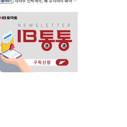
자사주 신탁계약, 왜 소각까지 봐야 할까
시톺아보기