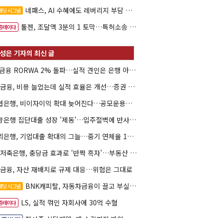
네패스, AI 수혜에도 레버리지 부담 여전
레딧 시그널
툴젠, 조달액 3분의 1 토막…특허소송 비용부터 챙긴다
증레이다
JB금융 RORWA 2% 돌파…실적 견인은 은행 아닌 캐피탈
KB금융, 비용 늘었는데 실적 효율은 개선…증권 호황 효과
수협은행, 비이자이익 확대 늦어진다…공모운용사 인가 연말로
지방은행 집단대출 성장 '제동'…입주절벽에 반사이익도 희박
우리은행, 기업대출 확대의 그늘…중기 연체율 10년 만에 최고
KB저축은행, 충당금 효과로 '반짝 흑자'…부동산 손실은 대기
K금융, 자산 재배치로 규제 대응…위험은 그대로
BNK캐피탈, 자동차금융이 끌고 부실여신이 발목
레딧 시그널
LS, 실적 꺾인 자회사에 30억 수혈
증레이다