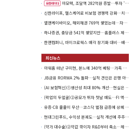
아모텍, 조달액 282억원 증발…투자 '속도 조절' 불가피
유증레이다
신한라이프, 헬스케어로 비보험 경쟁력 강화…치매·간병 공략
엘앤케이바이오, 해외채권 769억 쌓였는데…자회사 4곳 자본잠식
하나증권, 충당금 541억 쌓았지만…홈플러스 제재는 추가 비용 불씨
한앤컴퍼니, 마이크로웍스 매각 장기화 대비…배당 회수판 깔았다
아워홈 떠난 구미현, 본느에 340억 베팅…가족 지배체제 구축
JB금융 RORWA 2% 돌파…실적 견인은 은
(AI 보험혁신)①생산성 최대 80% 개선…현실은 '실
(락업의 두얼굴)②공모가 뛰자 첫날 매도…FI 엑시트 전략 갈렸다
유증·CB 줄줄이 무산…코스닥 벌점 급증에 상폐
현대그린푸드, 수익성 본궤도…실적 개선에 주주환원까지
(약가 대수술)②약값 깎이자 R&D부터 축소…제약업계 비상경영 돌입