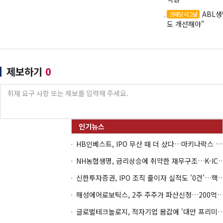
ABL생
크레딧 시그널
도 개선해야"
제보하기
0
HB인베스트, IPO 무산 때 더 샀다…마키나락스 투자 2.7배 회수
NH농협생명, 금리상승에 취약한 재무구조…K-IC
신한투자증권, IPO 조직 줄이자 실적도 '0건'
해성에어로보틱스, 2주 주주가 파산신청…200억 CB 
글로벌테크놀로지, 적자기업 몸값에 '대만 프리미엄