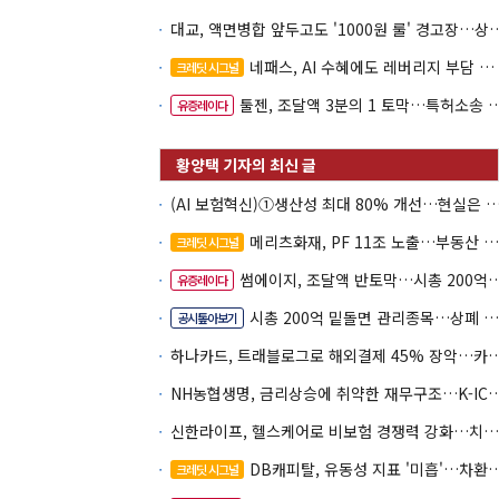
대교, 액면병합 앞두고도 '1000원 룰'
네패스, AI 수혜에도 레버리지 부담 여전
크레딧 시그널
툴젠, 조달액 3분의 1 토막…특허소송 비용부터 챙긴다
유증레이다
(AI 보험혁신)①생산성 최대 80% 개선…현실은 '실
메리츠화재, PF 11조 노출…부동산 사업성 저하 우려
크레딧 시그널
썸에이지, 조달액 반토막…시총 200억 못 넘으면 철회
유증레이다
시총 200억 밑돌면 관리종목…상폐 피하려면
공시톺아보기
하나카드, 트래블로그로 해외결제 45% 장악
NH농협생명, 금리상승에 취약한 재무구조…K-IC
신한라이프, 헬스케어로 비보험 경쟁력 강화…치매·간병 공략
DB캐피탈, 유동성 지표 '미흡'…차환 부담 커진다
크레딧 시그널