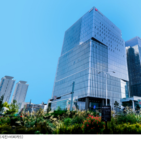
(사진=비씨카드)