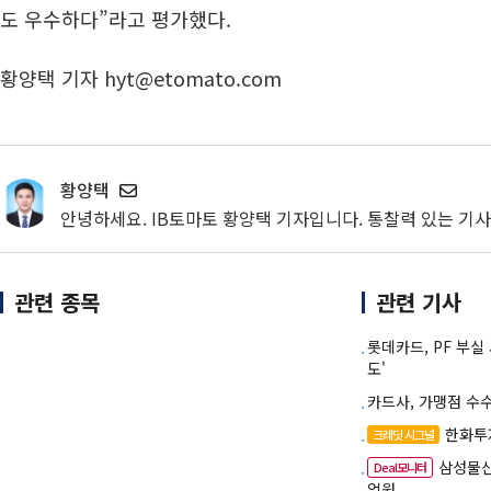
도 우수하다”라고 평가했다.
황양택 기자 hyt@etomato.com
황양택
안녕하세요. IB토마토 황양택 기자입니다. 통찰력 있는 기
관련 종목
관련 기사
롯데카드, PF 부
도'
카드사, 가맹점 수
한화투자
크레딧 시그널
삼성물산
Deal모니터
억원