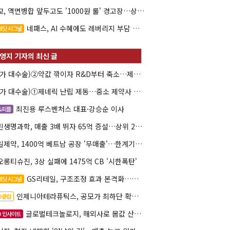
대교, 액면병합 앞두고도 '1000원 룰' 경고장…상장유지 시험대
네패스, AI 수혜에도 레버리지 부담 여전
레딧 시그널
(약가 대수술)②약값 깎이자 R&D부터 축소…제약업계 비상경영 돌입
(약가 대수술)①제네릭 난립 제동…중소 제약사 수익성 비상
최진용 루스벤처스 대표·강승순 이사
&피플
그린생명과학, 매출 3배 뛰자 65억 증설…상위 2곳 의존도 82%
삼일제약, 1400억 베트남 공장 '무매출'…한계기업 편입 위기
오롱티슈진, 3상 실패에 1475억 CB '시한폭탄'
GS리테일, 구조조정 효과 본격화…재무체력 '강화'
레딧 시그널
인제니아테라퓨틱스, 공모가 최하단 확정…600억 조달
PO클립
글로벌테크놀로지, 해외사로 몸값 산정…520억 공모
O 인사이트