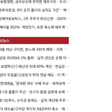
NH농협생명, 금리상승에 취약한 재무구조…K-ICS 변동성 '주의보'
신한투자증권, IPO 조직 줄이자 실적도 '0건'…핵심 인력까지 이탈
해성에어로보틱스, 2주 주주가 파산신청…200억 CB 분쟁 확산
'부채비율 955%' 계양전기, 유증 축소에 재무개선 효과 '뚝'
아워홈 떠난 구미현, 본느에 340억 베팅…가족 지배체제 구축
JB금융 RORWA 2% 돌파…실적 견인은 은행 아닌 캐피탈
(AI 보험혁신)①생산성 최대 80% 개선…현실은 '실행 격차'
(락업의 두얼굴)②공모가 뛰자 첫날 매도…FI 엑시트 전략 갈렸다
HD현대엔솔, '한국판 IRA' 수혜 부상…세액공제 선택이 변수
유증·CB 줄줄이 무산…코스닥 벌점 급증에 상폐 압박
현대그린푸드, 수익성 본궤도…실적 개선에 주주환원까지
(약가 대수술)②약값 깎이자 R&D부터 축소…제약업계 비상경영 돌입