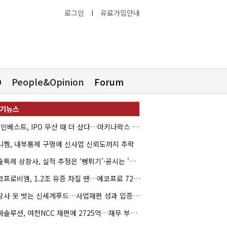
로그인
I
유료가입안내
O
People&Opinion
Forum
HB인베스트, IPO 무산 때 더 샀다…마키나락스 투자 2.7배 회수
니켐, 내부통제 구멍에 신사업 신뢰도까지 추락
기술특례 상장사, 실적 추정은 '뻥튀기'·공시는 '누락'
에코프로비엠, 1.2조 유증 차질 땐…에코프로 7270억 '독박'
상장사 옷 벗는 신세계푸드…사업재편 성과 입증할까
한화솔루션, 여천NCC 재편에 2725억…재무 부담 커지나