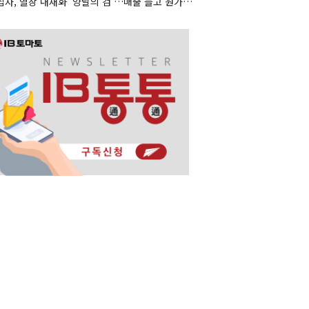
녹십자, 혈장 내재화 '양날의 검'…매출 늘고 원가도 상승