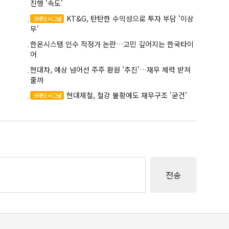
진행 '속도'
KT&G, 탄탄한 수익성으로 투자 부담 '이상
크레딧 시그널
무'
한온시스템 인수 적정가 논란…고민 깊어지는 한국타이
어
현대차, 예상 넘어선 주주 환원 '추진'…재무 체력 받쳐
줄까
현대제철, 철강 불황에도 재무구조 '굳건'
크레딧 시그널