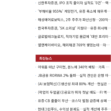
신한투자증권, IPO 조직 줄이자 실적도 '0건'
'부채비율 955%' 계양전기, 유증 축소에 재무개선 효과 '뚝'
해성에어로보틱스, 2주 주주가 파산신청…200억 CB 
한국투자증권, 'SK 소외설' 지웠다…유증·회사채 
글로벌테크놀로지, 적자기업 몸값에 '대만 프리미엄
엘앤케이바이오, 해외채권 769억 쌓였는데…자회사 4곳 자본잠식
아워홈 떠난 구미현, 본느에 340억 베팅…가족 지배체제 구축
JB금융 RORWA 2% 돌파…실적 견인은 은
(AI 보험혁신)①생산성 최대 80% 개선…현실은 '실
(락업의 두얼굴)②공모가 뛰자 첫날 매도…FI 엑시트 전략 갈렸다
유증·CB 줄줄이 무산…코스닥 벌점 급증에 상폐
현대그린푸드, 수익성 본궤도…실적 개선에 주주환원까지