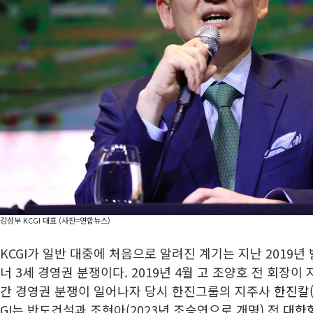
강성부 KCGI 대표 (사진=연합뉴스)
KCGI가 일반 대중에 처음으로 알려진 계기는 지난 2019년
너 3세 경영권 분쟁이다. 2019년 4월 고 조양호 전 회장이
간 경영권 분쟁이 일어나자 당시 한진그룹의 지주사
한진칼(1
GI는 반도건설과 조현아(2023년 조승연으로 개명) 전
대한항