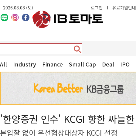
2026.08.08 (토)
로그인
I
유료가입안내
All
Industry
Finance
Small Cap
Deal
IPO
'한양증권 인수' KCGI 향한 싸늘
본입찰 없이 우선협상대상자 KCGI 선정