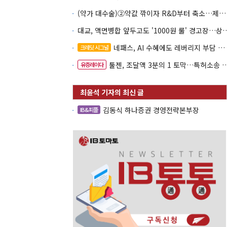
(약가 대수술)②약값 깎이자 R&D부터 축소…제약업계 비상경영 돌입
대교, 액면병합 앞두고도 '1000원 룰'
네패스, AI 수혜에도 레버리지 부담 여전
크레딧 시그널
툴젠, 조달액 3분의 1 토막…특허소송 비용부터 챙긴다
유증레이다
김동식 하나증권 경영전략본부장
IB&피플