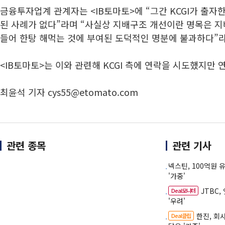
금융투자업계 관계자는 <IB토마토>에 “그간 KCGI가 출자
된 사례가 없다”라며 “사실상 지배구조 개선이란 명목은 
들어 한탕 해먹는 것에 부여된 도덕적인 명분에 불과하다”
<IB토마토>는 이와 관련해 KCGI 측에 연락을 시도했지만 
최윤석 기자 cys55@etomato.com
관련 종목
관련 기사
넥스틴, 100억원
'가중'
JTBC
Deal모니터
'우려'
한진, 회
Deal클립