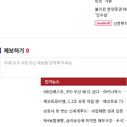
담은 '가중'
불지핀 한양증권 M
'인수설'
신한투자
Deal모니터
제보하기
0
HB인베스트, IPO 무산 때 더 샀다…마키나락스 투자 2.7배 회수
에코프로비엠, 1.2조 유증 차질 땐…에코프로 7270억 '
상장사 옷 벗는 신세계푸드…사업재편 성과 입증할까
NH농협생명, 금리상승에 취약한 재무구조…K-IC