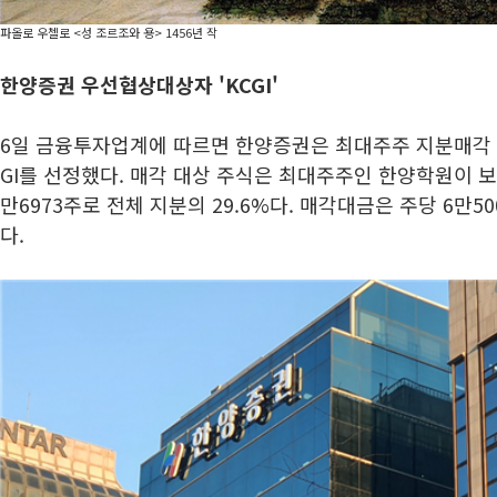
파올로 우첼로 <성 조르조와 용> 1456년 작
한양증권 우선협상대상자 'KCGI'
6일 금융투자업계에 따르면 한양증권은 최대주주 지분매각 
GI를 선정했다. 매각 대상 주식은 최대주주인 한양학원이 보
만6973주로 전체 지분의 29.6%다. 매각대금은 주당 6만50
다.