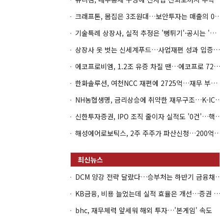
크래프톤, 몸집은 3조원대…보안투자는 매
기술특례 상장사, 실적 추정은 '뻥튀기'·공시는 '누락'
상장사 옷 벗는 신세계푸드…사업재편 성과 입증할까
에코프로비엠, 1.2조 유증 차질 땐…에코프로 7270억 '
한화솔루션, 여천NCC 재편에 2725억…재무 부담 커지나
NH농협생명, 금리상승에 취약한 재무구조…K-IC
신한투자증권, IPO 조직 줄이자 실적도 '0건'
해성에어로보틱스, 2주 주주가 파산신청…200억 CB 
DCM 양강 전략 달랐다…승부처는 하
KB금융, 비용 늘었는데 실적 효율은 개선…증권 호황
bhc, 재무체력 앞세워 해외 투자…'본게임' 속도