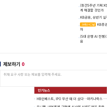
(창간5주년 기획:
게 해결할 것인가
KB금융, 상반기 실
KB증권
크레딧 시그널
자
(5대 은행 AI 전
음
제보하기
0
HB인베스트, IPO 무산 때 더 샀다…마키나락스 투자 2.7배 회수
유니켐, 내부통제 구멍에 신사업 신뢰도까지 추락