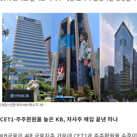
(사진=신한·우리·KB·하나 각 사) ·
CET1·주주환원율 높은 KB, 자사주 매입 끝낸 하나
KB금융은 4대 금융지주 가운데 CET1과 주주환원율 수준이