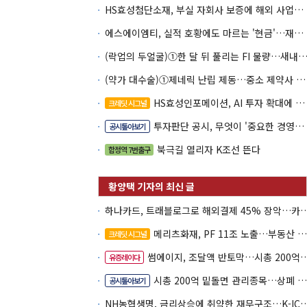
HS효성첨단소재, 부실 자회사 보증에 해외 사업까지…부담 '가중'
에스에이엠티, 실적 호황에도 마르는 '현금'…재고·달러빚 부담 확대
(락업의 두얼굴)①한 달 뒤 풀리는 FI 물량…새내기주 오버행
(약가 대수술)①제네릭 난립 제동…중소 제약사 수익성 비상
HS효성인포메이션, AI 투자 확대에 실적 체력 강화
크레딧 시그널
투자판단 공시, 무엇이 '중요한 경영사항'일까
공시톺아보기
북극길 열리자 K조선 뜬다
합정역 7번출구
하나카드, 트래블로그로 해외결제 45% 장악
메리츠화재, PF 11조 노출…부동산 사업성 저하 우려
크레딧 시그널
썸에이지, 조달액 반토막…시총 200억 못 넘으면 철회
유증레이다
시총 200억 밑돌면 관리종목…상폐 피하려면
공시톺아보기
NH농협생명, 금리상승에 취약한 재무구조…K-IC