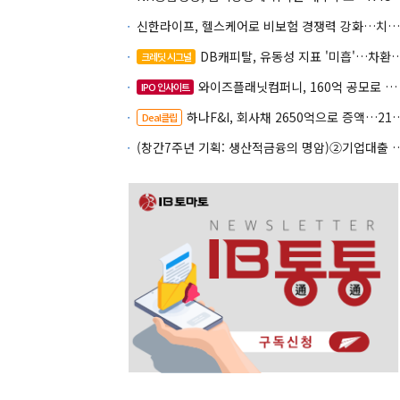
신한라이프, 헬스케어로 비보험 경쟁력 강화…치매·간병 공략
DB캐피탈, 유동성 지표 '미흡'…차환 부담 커진다
크레딧 시그널
와이즈플래닛컴퍼니, 160억 공모로 글로벌 확장
IPO 인사이트
하나F&I, 회사채 2650억으로 증액…2150억은 차환
Deal클립
(창간7주년 기획: 생산적금융의 명암)②기