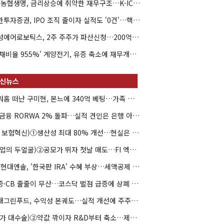
NH농협생명, 금리상승에 취약한 재무구조…K-ICS 변동성 '주의보'
신한투자증권, IPO 조직 줄이자 실적도 '0건'…핵심 인력까지 이탈
해성에어로보틱스, 2주 주주가 파산신청…200억 CB 분쟁 확산
'부채비율 955%' 계양전기, 유증 축소에 재무개선 효과 '뚝'
아워홈 떠난 구미현, 본느에 340억 베팅…가족 지배체제 구축
JB금융 RORWA 2% 돌파…실적 견인은 은행 아닌 캐피탈
(AI 보험혁신)①생산성 최대 80% 개선…현실은 '실행 격차'
(락업의 두얼굴)②공모가 뛰자 첫날 매도…FI 엑시트 전략 갈렸다
HD현대엔솔, '한국판 IRA' 수혜 부상…세액공제 선택이 변수
유증·CB 줄줄이 무산…코스닥 벌점 급증에 상폐 압박
현대그린푸드, 수익성 본궤도…실적 개선에 주주환원까지
(약가 대수술)②약값 깎이자 R&D부터 축소…제약업계 비상경영 돌입