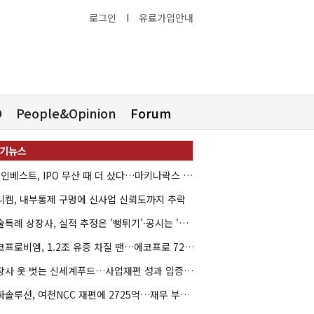
로그인
I
유료가입안내
O
People&Opinion
Forum
HB인베스트, IPO 무산 때 더 샀다…마키나락스 투자 2.7배 회수
니켐, 내부통제 구멍에 신사업 신뢰도까지 추락
기술특례 상장사, 실적 추정은 '뻥튀기'·공시는 '누락'
에코프로비엠, 1.2조 유증 차질 땐…에코프로 7270억 '독박'
상장사 옷 벗는 신세계푸드…사업재편 성과 입증할까
한화솔루션, 여천NCC 재편에 2725억…재무 부담 커지나