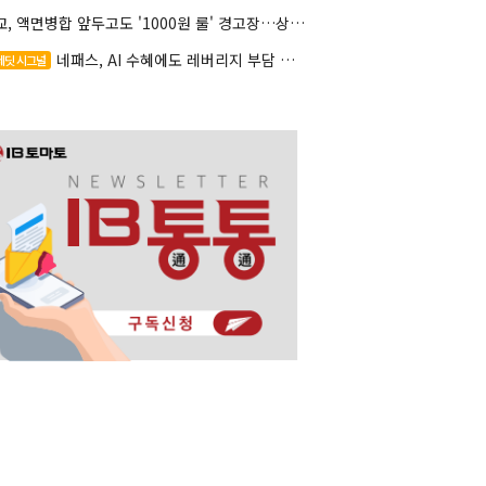
대교, 액면병합 앞두고도 '1000원 룰' 경고장…상장유지 시험대
네패스, AI 수혜에도 레버리지 부담 여전
레딧 시그널