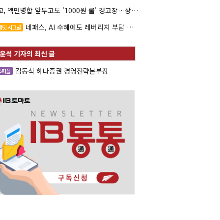
대교, 액면병합 앞두고도 '1000원 룰' 경고장…상장유지 시험대
네패스, AI 수혜에도 레버리지 부담 여전
레딧 시그널
김동식 하나증권 경영전략본부장
&피플