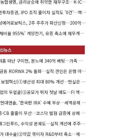
NH농협생명, 금리상승에 취약한 재무구조…K-ICS 변동성 '주의보'
신한투자증권, IPO 조직 줄이자 실적도 '0건'…핵심 인력까지 이탈
해성에어로보틱스, 2주 주주가 파산신청…200억 CB 분쟁 확산
'부채비율 955%' 계양전기, 유증 축소에 재무개선 효과 '뚝'
아워홈 떠난 구미현, 본느에 340억 베팅…가족 지배체제 구축
JB금융 RORWA 2% 돌파…실적 견인은 은행 아닌 캐피탈
(AI 보험혁신)①생산성 최대 80% 개선…현실은 '실행 격차'
(락업의 두얼굴)②공모가 뛰자 첫날 매도…FI 엑시트 전략 갈렸다
HD현대엔솔, '한국판 IRA' 수혜 부상…세액공제 선택이 변수
유증·CB 줄줄이 무산…코스닥 벌점 급증에 상폐 압박
현대그린푸드, 수익성 본궤도…실적 개선에 주주환원까지
(약가 대수술)②약값 깎이자 R&D부터 축소…제약업계 비상경영 돌입