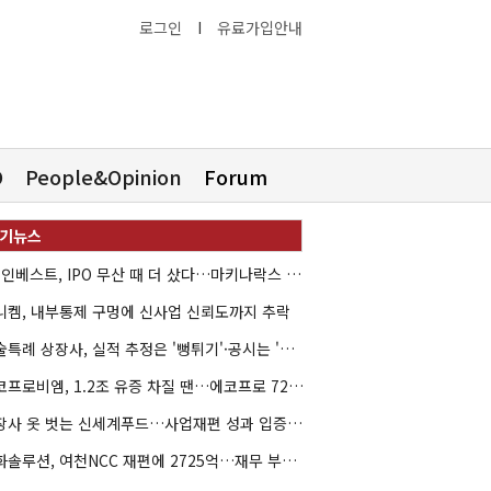
로그인
I
유료가입안내
O
People&Opinion
Forum
HB인베스트, IPO 무산 때 더 샀다…마키나락스 투자 2.7배 회수
니켐, 내부통제 구멍에 신사업 신뢰도까지 추락
기술특례 상장사, 실적 추정은 '뻥튀기'·공시는 '누락'
에코프로비엠, 1.2조 유증 차질 땐…에코프로 7270억 '독박'
상장사 옷 벗는 신세계푸드…사업재편 성과 입증할까
한화솔루션, 여천NCC 재편에 2725억…재무 부담 커지나