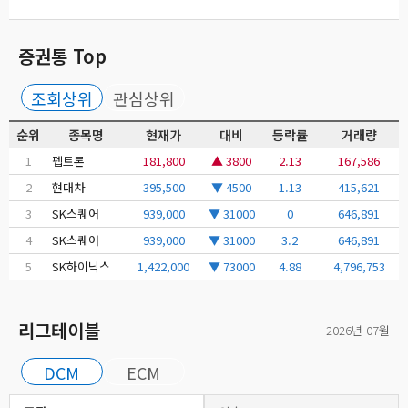
증권통 Top
조회상위
관심상위
순위
종목명
현재가
대비
등락률
거래량
1
펩트론
181,800
▲ 3800
2.13
167,586
2
현대차
395,500
▼ 4500
1.13
415,621
3
SK스퀘어
939,000
▼ 31000
0
646,891
4
SK스퀘어
939,000
▼ 31000
3.2
646,891
5
SK하이닉스
1,422,000
▼ 73000
4.88
4,796,753
리그테이블
2026년 07월
DCM
ECM