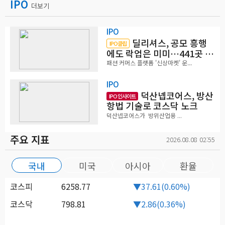
IPO
더보기
IPO
딜리셔스, 공모 흥행
IPO클립
에도 락업은 미미…441곳 중
확약 5곳
패션 커머스 플랫폼 '신상마켓' 운...
IPO
덕산넵코어스, 방산
IPO 인사이트
항법 기술로 코스닥 노크
덕산넵코어스가 방위산업용 ...
주요 지표
2026.08.08 02:55
국내
미국
아시아
환율
코스피
6258.77
▼37.61(0.60%)
코스닥
798.81
▼2.86(0.36%)