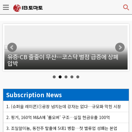
v
약
유증·CB 줄줄이 무산…코스닥 벌점 급증에 상폐
압박
Subscription News
1. (슈퍼을 레미콘)①공장 넘치는데 강자는 없다…규모화 막힌 시장
2. 핑거, 160억 M&A에 '롤오버' 구조…실질 현금유출 100억
3. 조일알미늄, 동전주 탈출에 5대1 병합…첫 밸류업 성패는 본업