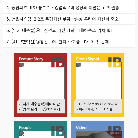
4. 동원파츠, IPO 승부수…영업익 7배 성장의 이면은 고객 편중
5. 한온시스템, 2.2조 무형자산 부담…손상 우려에 자산화 축소
6. (약가 대수술)④국산원료 가산 강화…대형·중소 격차 확대
7. (AI 보험혁신)③활용도에 '편차'…기술보다 '여력' 문제
(락업의 두얼굴)①한 달
네패스, AI 수혜에도 레버리
뒤 풀리는 FI 물량…새
지 부담 여전
내기주 오버행 경계
• (약가 대수술)①제네릭 난립 제동…중소 제약사 수익성 비상
• HS효성인포메이션, AI 투자 확대에 실적 체력 강화
• (방산 원가의 덫)③기술개발까진 지원…수출은 각자도생
• 메리츠화재, PF 11조 노출…부동산 사업성 저하 우려