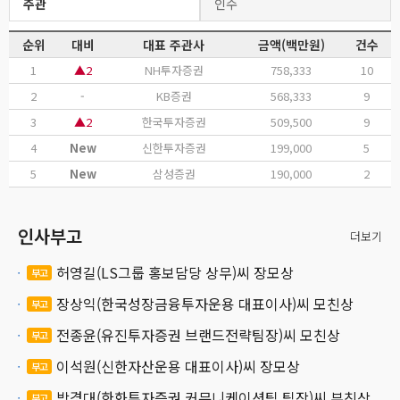
주관
인수
순위
대비
대표 주관사
금액(백만원)
건수
1
▲2
NH투자증권
758,333
10
2
-
KB증권
568,333
9
3
▲2
한국투자증권
509,500
9
4
New
신한투자증권
199,000
5
5
New
삼성증권
190,000
2
인사부고
더보기
허영길(LS그룹 홍보담당 상무)씨 장모상
부고
장상익(한국성장금융투자운용 대표이사)씨 모친상
부고
전종윤(유진투자증권 브랜드전략팀장)씨 모친상
부고
이석원(신한자산운용 대표이사)씨 장모상
부고
박경대(한화투자증권 커뮤니케이션팀 팀장)씨 부친상
부고