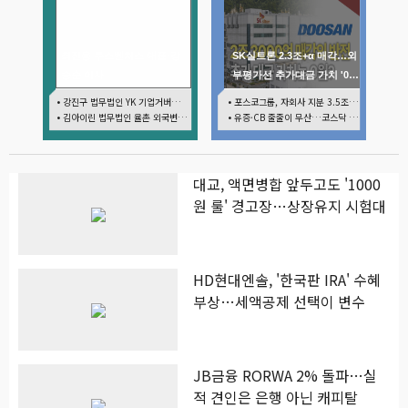
최진용 루스벤처스 대표·강
SK실트론 2.3조+α 매각…외
승순 이사
부평가선 추가대금 가치 '0
원'
• 강진구 법무법인 YK 기업거버넌스센터 센터장
• 포스코그룹, 자회사 지분 3.5조 현금화…리튬 키우고 오버행 부담
• 김아이린 법무법인 율촌 외국변호사
• 유증·CB 줄줄이 무산…코스닥 벌점 급증에 상폐 압박
대교, 액면병합 앞두고도 '1000
원 룰' 경고장…상장유지 시험대
HD현대엔솔, '한국판 IRA' 수혜
부상…세액공제 선택이 변수
JB금융 RORWA 2% 돌파…실
적 견인은 은행 아닌 캐피탈