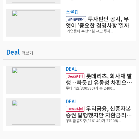
스몰캡
투자판단 공시, 무
공시톺아보기
엇이 '중요한 경영사항'일까
기업들이 수천억원 규모 투자...
Deal
더보기
DEAL
롯데리츠, 회사채 발
Deal모니터
행…빠듯한 유동성 차환으로
대응
롯데리츠(330590)가 총 2400...
DEAL
우리금융, 신종자본
Deal모니터
증권 발행했지만 차환금리
'부담'
우리금융지주(316140)가 2700억...