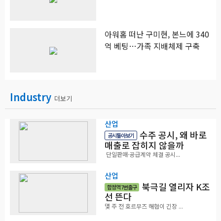
아워홈 떠난 구미현, 본느에 340
억 베팅…가족 지배체제 구축
Industry
더보기
산업
수주 공시, 왜 바로
공시톺아보기
매출로 잡히지 않을까
단일판매·공급계약 체결 공시...
산업
북극길 열리자 K조
합정역 7번출구
선 뜬다
몇 주 전 호르무즈 해협이 긴장 ...