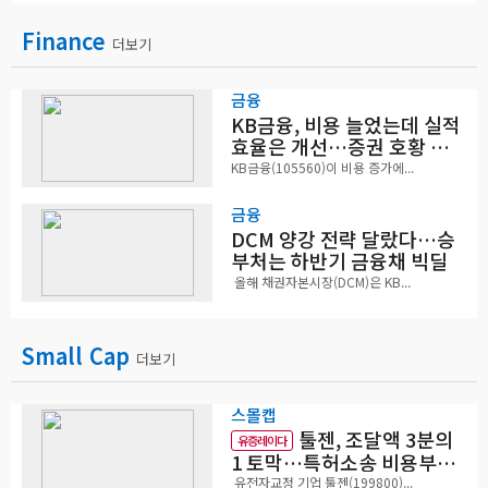
Finance
더보기
금융
KB금융, 비용 늘었는데 실적
효율은 개선…증권 호황 효
과
KB금융(105560)이 비용 증가에...
금융
DCM 양강 전략 달랐다…승
부처는 하반기 금융채 빅딜
올해 채권자본시장(DCM)은 KB...
Small Cap
더보기
스몰캡
툴젠, 조달액 3분의
유증레이다
1 토막…특허소송 비용부터
챙긴다
유전자교정 기업 툴젠(199800)...