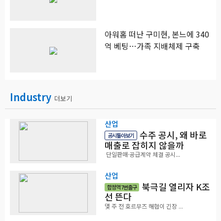
아워홈 떠난 구미현, 본느에 340
억 베팅…가족 지배체제 구축
Industry
더보기
산업
수주 공시, 왜 바로
공시톺아보기
매출로 잡히지 않을까
단일판매·공급계약 체결 공시...
산업
북극길 열리자 K조
합정역 7번출구
선 뜬다
몇 주 전 호르무즈 해협이 긴장 ...