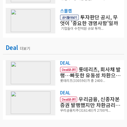
스몰캡
투자판단 공시, 무
공시톺아보기
엇이 '중요한 경영사항'일까
기업들이 수천억원 규모 투자...
Deal
더보기
DEAL
롯데리츠, 회사채 발
Deal모니터
행…빠듯한 유동성 차환으로
대응
롯데리츠(330590)가 총 2400...
DEAL
우리금융, 신종자본
Deal모니터
증권 발행했지만 차환금리
'부담'
우리금융지주(316140)가 2700억...