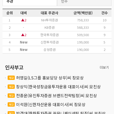
주관
인수
순위
대비
대표 주관사
금액(백만원)
건수
1
▲2
NH투자증권
758,333
10
2
-
KB증권
568,333
9
3
▲2
한국투자증권
509,500
9
4
New
신한투자증권
199,000
5
5
New
삼성증권
190,000
2
인사부고
더보기
허영길(LS그룹 홍보담당 상무)씨 장모상
부고
장상익(한국성장금융투자운용 대표이사)씨 모친상
부고
전종윤(유진투자증권 브랜드전략팀장)씨 모친상
부고
이석원(신한자산운용 대표이사)씨 장모상
부고
박경대(한화투자증권 커뮤니케이션팀 팀장)씨 부친상
부고