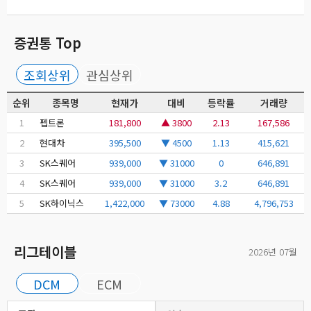
증권통 Top
조회상위
관심상위
순위
종목명
현재가
대비
등락률
거래량
1
펩트론
181,800
▲ 3800
2.13
167,586
2
현대차
395,500
▼ 4500
1.13
415,621
3
SK스퀘어
939,000
▼ 31000
0
646,891
4
SK스퀘어
939,000
▼ 31000
3.2
646,891
5
SK하이닉스
1,422,000
▼ 73000
4.88
4,796,753
리그테이블
2026년 07월
DCM
ECM