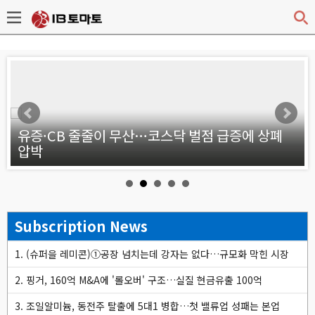
v
약
유증·CB 줄줄이 무산…코스닥 벌점 급증에 상폐
압박
Subscription News
1. (슈퍼을 레미콘)①공장 넘치는데 강자는 없다…규모화 막힌 시장
2. 핑거, 160억 M&A에 '롤오버' 구조…실질 현금유출 100억
3. 조일알미늄, 동전주 탈출에 5대1 병합…첫 밸류업 성패는 본업