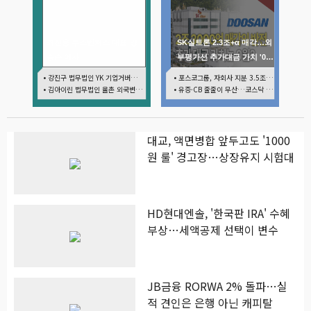
최진용 루스벤처스 대표·강
SK실트론 2.3조+α 매각…외
승순 이사
부평가선 추가대금 가치 '0
원'
• 강진구 법무법인 YK 기업거버넌스센터 센터장
• 포스코그룹, 자회사 지분 3.5조 현금화…리튬 키우고 오버행 부담
• 김아이린 법무법인 율촌 외국변호사
• 유증·CB 줄줄이 무산…코스닥 벌점 급증에 상폐 압박
대교, 액면병합 앞두고도 '1000
원 룰' 경고장…상장유지 시험대
HD현대엔솔, '한국판 IRA' 수혜
부상…세액공제 선택이 변수
JB금융 RORWA 2% 돌파…실
적 견인은 은행 아닌 캐피탈