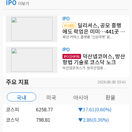
IPO
더보기
IPO
딜리셔스, 공모 흥행
IPO클립
에도 락업은 미미…441곳 중
확약 5곳
패션 커머스 플랫폼 '신상마켓' 운...
IPO
덕산넵코어스, 방산
IPO 인사이트
항법 기술로 코스닥 노크
덕산넵코어스가 방위산업용 ...
주요 지표
2026.08.08 03:41
국내
미국
아시아
환율
코스피
6258.77
▼37.61(0.60%)
코스닥
798.81
▼2.86(0.36%)