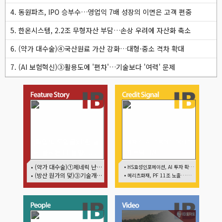
4. 동원파츠, IPO 승부수…영업익 7배 성장의 이면은 고객 편중
5. 한온시스템, 2.2조 무형자산 부담…손상 우려에 자산화 축소
6. (약가 대수술)④국산원료 가산 강화…대형·중소 격차 확대
7. (AI 보험혁신)③활용도에 '편차'…기술보다 '여력' 문제
(락업의 두얼굴)①한 달
네패스, AI 수혜에도 레버리
뒤 풀리는 FI 물량…새
지 부담 여전
내기주 오버행 경계
• (약가 대수술)①제네릭 난립 제동…중소 제약사 수익성 비상
• HS효성인포메이션, AI 투자 확대에 실적 체력 강화
• (방산 원가의 덫)③기술개발까진 지원…수출은 각자도생
• 메리츠화재, PF 11조 노출…부동산 사업성 저하 우려