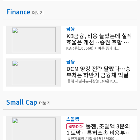
Finance
더보기
금융
KB금융, 비용 늘었는데 실적
효율은 개선…증권 호황 효
과
KB금융(105560)이 비용 증가에...
금융
DCM 양강 전략 달랐다…승
부처는 하반기 금융채 빅딜
올해 채권자본시장(DCM)은 KB...
Small Cap
더보기
스몰캡
툴젠, 조달액 3분의
유증레이다
1 토막…특허소송 비용부터
챙긴다
유전자교정 기업 툴젠(199800)...