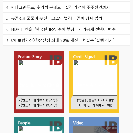
4. 현대그린푸드, 수익성 본궤도…실적 개선에 주주환원까지
5. 유증·CB 줄줄이 무산…코스닥 벌점 급증에 상폐 압박
6. HD현대엔솔, '한국판 IRA' 수혜 부상…세액공제 선택이 변수
7. (AI 보험혁신)①생산성 최대 80% 개선…현실은 '실행 격차'
(방산 원가의 덫)③기술
메리츠화재, PF 11조 노출…
개발까진 지원…수출은
부동산 사업성 저하 우려
각자도생
• (반도체 메가투자)③삼성·SK, 호남 동시 출격…인력·협력사 쟁탈전
• 농협금융, 중앙회 1.2조 지원받아 생산적금융 확대
• (반도체 메가투자)②삼성전자 현금·SDI 차입…엇갈린 2655조 투자체력
• LH, 3기 신도시 여파로…차입금 109조까지 확대