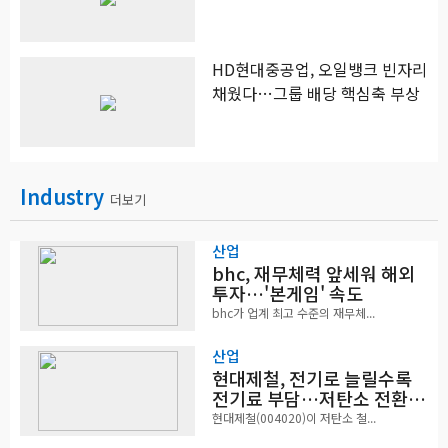
HD현대중공업, 오일뱅크 빈자리
채웠다…그룹 배당 핵심축 부상
Industry
더보기
산업
bhc, 재무체력 앞세워 해외
투자…'본게임' 속도
bhc가 업계 최고 수준의 재무체...
산업
현대제철, 전기로 늘릴수록
전기료 부담…저탄소 전환의
역설
현대제철(004020)이 저탄소 철...