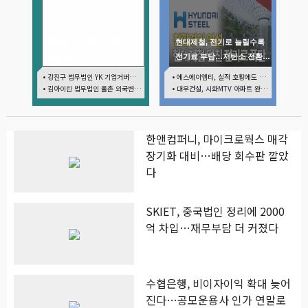
최진용 루스벤처스 대표·강
현대제철, 전기로 늘릴수록
승순 이사
전기료 부담…저탄소 전환의
역설
• 강진구 법무법인 YK 기업거버넌스센터 센터장
• 에스에이엠티, 실적 호황에도 마르는 '현금'…재고·달러빚 부담 확대
• 김아이린 법무법인 율촌 외국변호사
• 대우건설, 시화MTV 아파트 완판에도 손실…공사비 회수 난항
한앤컴퍼니, 마이크로웍스 매각
장기화 대비…배당 회수판 깔았
다
SKIET, 중국법인 정리에 2000
억 차입…재무부담 더 커졌다
수협은행, 비이자이익 확대 늦어
진다…공모운용사 인가 연말로