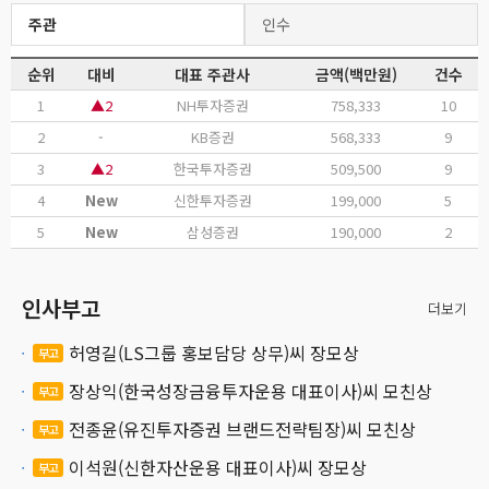
주관
인수
순위
대비
대표 주관사
금액(백만원)
건수
1
▲2
NH투자증권
758,333
10
2
-
KB증권
568,333
9
3
▲2
한국투자증권
509,500
9
4
New
신한투자증권
199,000
5
5
New
삼성증권
190,000
2
인사부고
더보기
허영길(LS그룹 홍보담당 상무)씨 장모상
부고
장상익(한국성장금융투자운용 대표이사)씨 모친상
부고
전종윤(유진투자증권 브랜드전략팀장)씨 모친상
부고
이석원(신한자산운용 대표이사)씨 장모상
부고