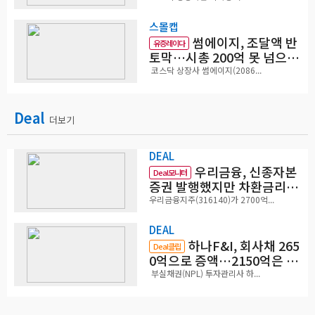
스몰캡
썸에이지, 조달액 반
유증레이다
토막…시총 200억 못 넘으면
철회
코스닥 상장사 썸에이지(2086...
Deal
더보기
DEAL
우리금융, 신종자본
Deal모니터
증권 발행했지만 차환금리
'부담'
우리금융지주(316140)가 2700억...
DEAL
하나F&I, 회사채 265
Deal클립
0억으로 증액…2150억은 차
환
부실채권(NPL) 투자관리사 하...