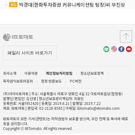
박경대(한화투자증권 커뮤니케이션팀 팀장)씨 부친상
부고
회사소개
이용약관
개인정보처리방침
청소년보호정책
독자권익보호위원회
정정·반론보도
PC버전
(주)아이비토마토 | 주소: 서울특별시 마포구 양화진 4길 32 이토마토빌딩(합정동)
발행인/편집인: 김선영 | 청소년보호관리책임자: 최용민
등록번호: 서울아52420 | 등록일: 2019.6.21 | 발행일: 2019.7.22
제호: IB토마토 | 편집국: 02-2128-8585 | 이메일: ibtomato@etomato.com
IB토마토의 모든 기사(콘텐트)는 저작권법의 보호를 받으며, 무단 전재 및 복사와 배포
등을 금지합니다.
Copyright ⓒ IBTomato. All rights reserved.