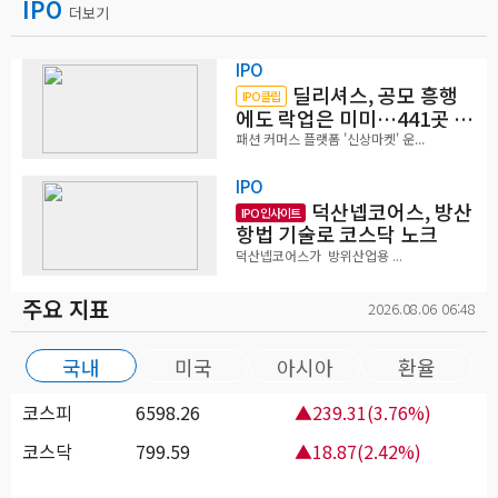
IPO
더보기
IPO
딜리셔스, 공모 흥행
IPO클립
에도 락업은 미미…441곳 중
확약 5곳
패션 커머스 플랫폼 '신상마켓' 운...
IPO
덕산넵코어스, 방산
IPO 인사이트
항법 기술로 코스닥 노크
덕산넵코어스가 방위산업용 ...
주요 지표
2026.08.06 06:48
국내
미국
아시아
환율
코스피
6598.26
▲239.31(3.76%)
코스닥
799.59
▲18.87(2.42%)