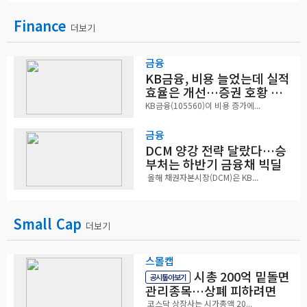
Finance
더보기
금융
KB금융, 비용 늘었는데 실적
효율은 개선…증권 호황 효
과
KB금융(105560)이 비용 증가에...
금융
DCM 양강 전략 달랐다…승
부처는 하반기 금융채 빅딜
올해 채권자본시장(DCM)은 KB...
Small Cap
더보기
스몰캡
시총 200억 밑돌면
공시톺아보기
관리종목…상폐 피하려면
코스닥 상장사는 시가총액 20...