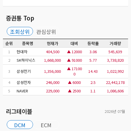
증권통 Top
조회상위
관심상위
순위
종목명
현재가
대비
등락률
거래량
1
현대차
404,500
▲ 12000
3.06
545,639
2
SK하이닉스
1,668,000
▲ 91000
5.77
3,738,820
▲ 17100
3
삼성전기
1,356,000
14.43
1,022,992
0
4
삼성전자
246,000
▲ 6000
2.5
22,442,178
5
NAVER
229,000
▲ 2500
1.1
1,086,606
리그테이블
2026년 07월
DCM
ECM