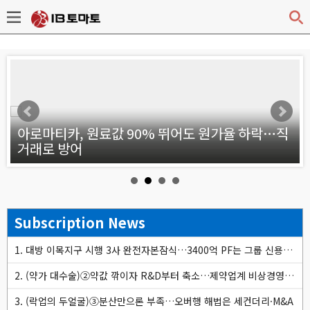
v
아로마티카, 원료값 90% 뛰어도 원가율 하락…직
거래로 방어
Subscription News
1. 대방 이목지구 시행 3사 완전자본잠식…3400억 PF는 그룹 신용으로
2. (약가 대수술)②약값 깎이자 R&D부터 축소…제약업계 비상경영 돌입
3. (락업의 두얼굴)③분산만으론 부족…오버행 해법은 세컨더리·M&A