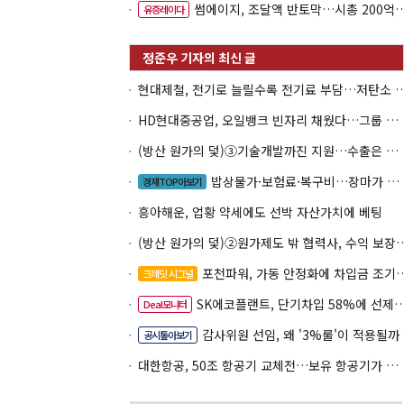
썸에이지, 조달액 반토막…시총 200억 못 넘으면 철회
유증레이다
현대제철, 전기로 늘릴수록 전기료 부담…
HD현대중공업, 오일뱅크 빈자리 채웠다…그룹 배당 핵심축 부상
(방산 원가의 덫)③기술개발까진 지원…수출은 각자도생
밥상물가·보험료·복구비…장마가 내미는 청구서
경제TOP아보기
흥아해운, 업황 약세에도 선박 자산가치에 베팅
(방산 원가의 덫)②원가제도 밖 협력사, 
포천파워, 가동 안정화에 차입금 조기상환 속도
크레딧 시그널
SK에코플랜트, 단기차입 58%에 선제 차환 카드
Deal모니터
감사위원 선임, 왜 '3%룰'이 적용될까
공시톺아보기
대한항공, 50조 항공기 교체전…보유 항공기가 조달 카드