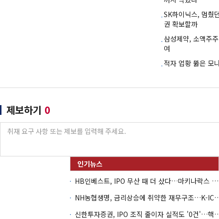
SK하이닉스, 멈췄
권 확보할까
삼성제약, 소액주주
여
적자 업황 뚫은 모
제보하기
0
HB인베스트, IPO 무산 때 더 샀다…마키나락스 투자 2.7배 회수
NH농협생명, 금리상승에 취약한 재무구조…K-IC
신한투자증권, IPO 조직 줄이자 실적도 '0건'