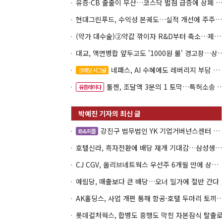
유증·CB 줄줄이 무산…코스닥 벌점 급증에 상폐
현대그린푸드, 수익성 본궤도…실적 개선에 주주환원까지
(약가 대수술)②약값 깎이자 R&D부터 축소…제약업계 비상경영 돌입
대교, 액면병합 앞두고도 '1000원 룰'
네패스, AI 수혜에도 레버리지 부담 여전
크레딧 시그널
툴젠, 조달액 3분의 1 토막…특허소송 비용부터 챙긴다
유증레이다
강진구 법무법인 YK 기업거버넌스센터 센터장
IB&피플
호텔신라, 흑자전환에 배당 재개 기대감…삼성생명도 웃을까
CJ CGV, 올리브네트웍스 우선주 6개월 만에 상환…왜?
예림당, 매출보다 큰 배당…오너 일가에 절반 간다
AK홀딩스, 사업 개편 통해 항공·호텔 두마
롯데컬처웍스, 합병도 흥행도 막힌 자본잠식 탈출