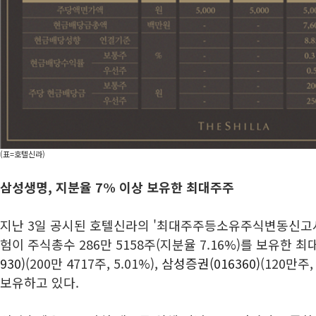
(표=호텔신라)
삼성생명, 지분율 7% 이상 보유한 최대주주
지난 3일 공시된 호텔신라의 '최대주주등소유주식변동신고
험이 주식총수 286만 5158주(지분율 7.16%)를 보유한 
930)
(200만 4717주, 5.01%),
삼성증권(016360)
(120만주
보유하고 있다.