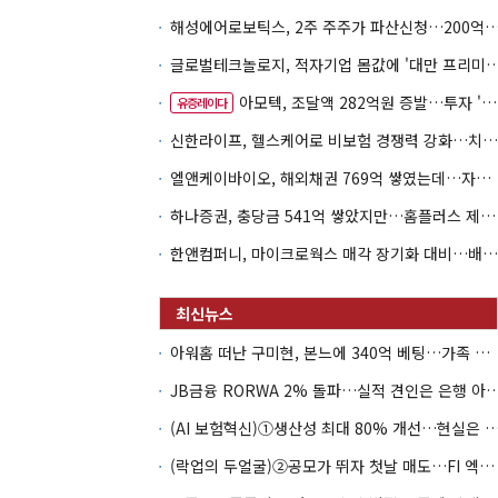
해성에어로보틱스, 2주 주주가 파산신청…200억 CB 
글로벌테크놀로지, 적자기업 몸값에 '대만 프리미엄
아모텍, 조달액 282억원 증발…투자 '속도 조절' 불가피
유증레이다
신한라이프, 헬스케어로 비보험 경쟁력 강화…치매·간병 공략
엘앤케이바이오, 해외채권 769억 쌓였는데…자회사 4곳 자본잠식
하나증권, 충당금 541억 쌓았지만…홈플러스 제재는 추가 비용 불씨
한앤컴퍼니, 마이크로웍스 매각 장기화 대비…배당 회수판 깔았다
아워홈 떠난 구미현, 본느에 340억 베팅…가족 지배체제 구축
JB금융 RORWA 2% 돌파…실적 견인은 은
(AI 보험혁신)①생산성 최대 80% 개선…현실은 '실
(락업의 두얼굴)②공모가 뛰자 첫날 매도…FI 엑시트 전략 갈렸다