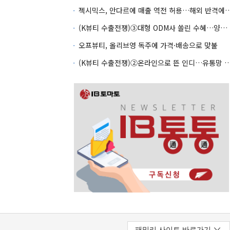
젝시믹스, 안다르에 매출 역전 허용…
(K뷰티 수출전쟁)③대형 ODM사 쏠린 수혜…양극화 심화 우려
오프뷰티, 올리브영 독주에 가격·배송으로 맞불
(K뷰티 수출전쟁)②온라인으로 뜬 인디…유통망