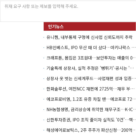
유니켐, 내부통제 구멍에 신사업 신뢰도까지 추락
HB인베스트, IPO 무산 때 더 샀다…마키나락스 투자 2.7배 회수
크래프톤, 몸집은 3조원대…보안투자는 매
기술특례 상장사, 실적 추정은 '뻥튀기'·공시는 '누락'
상장사 옷 벗는 신세계푸드…사업재편 성과 입증할까
한화솔루션, 여천NCC 재편에 2725억…재무 부담 커지나
에코프로비엠, 1.2조 유증 차질 땐…에코프로 7270억 '
NH농협생명, 금리상승에 취약한 재무구조…K-IC
신한투자증권, IPO 조직 줄이자 실적도 '0건'
해성에어로보틱스, 2주 주주가 파산신청…200억 CB 