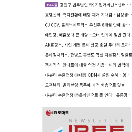
강진구 법무법인 YK 기업거버넌스센터 센터장
IB&피플
호텔신라, 흑자전환에 배당 재개 기대감…삼성생명도 웃을까
CJ CGV, 올리브네트웍스 우선주 6개월 만에 상환…왜?
예림당, 매출보다 큰 배당…오너 일가에 절반 간다
AK홀딩스, 사업 개편 통해 항공·호텔 두마
롯데컬처웍스, 합병도 흥행도 막힌 자본잠식 탈출
젝시믹스, 안다르에 매출 역전 허용…
(K뷰티 수출전쟁)③대형 ODM사 쏠린 수혜…양극화 심화 우려
오프뷰티, 올리브영 독주에 가격·배송으로 맞불
(K뷰티 수출전쟁)②온라인으로 뜬 인디…유통망