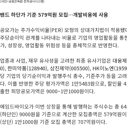
(사진=금융감독원 전자공시시스템)
밴드 하단가 기준 579억원 모집…개발비용에 사용
공모가는 주가수익비율(PER) 모형의 상대가치법이 적용됐다
주당순이익 관계를 나타내는 비율로 기업의 영업활동을 통한
가, 성장성, 영업활동 위험성 등을 총체적으로 반영한다.
업종과 사업, 재무 유사성을 고려한 최종 유사기업은
대웅제약
0)
,
한미약품(128940)
,
삼진제약(005500)
,
HK이노엔(1959
당 기업의 당기순이익과 발행주식 총수, 기준주가 등을 고려한 
다. 이를 반영한 주당 평가가액은 1만5483원으로, 할인율 41
출한 희망공모가액은 9000~1만1000원이다.
에임드바이오가 이번 상장을 통해 발행하는 주식수는 총 64
(하단인) 9000원을 기준으로 계산한 모집총액은 579억원
(상단) 1만1000원 기준 모집 총액은 707억원이다.