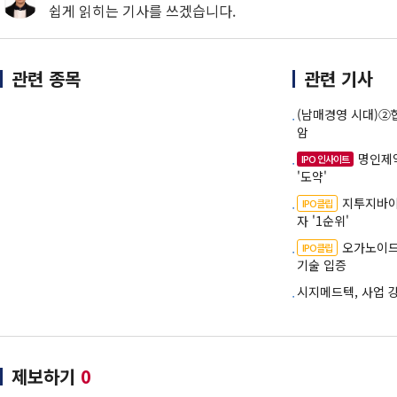
쉽게 읽히는 기사를 쓰겠습니다.
관련 종목
관련 기사
(남매경영 시대)②
암
명인제약
IPO 인사이트
'도약'
지투지바이
IPO클립
자 '1순위'
오가노이드
IPO클립
기술 입증
시지메드텍, 사업 강
제보하기
0