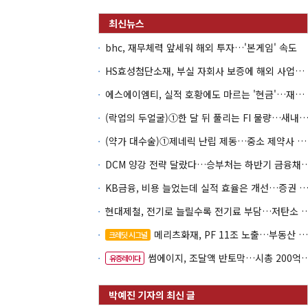
bhc, 재무체력 앞세워 해외 투자…'본게임' 속도
HS효성첨단소재, 부실 자회사 보증에 해외 사업까지…부담 '가중'
에스에이엠티, 실적 호황에도 마르는 '현금'…재고·달러빚 부담 확대
(락업의 두얼굴)①한 달 뒤 풀리는 FI 물량…새내기주 오버행
(약가 대수술)①제네릭 난립 제동…중소 제약사 수익성 비상
DCM 양강 전략 달랐다…승부처는 하
KB금융, 비용 늘었는데 실적 효율은 개선…증권 호황
현대제철, 전기로 늘릴수록 전기료 부담…
메리츠화재, PF 11조 노출…부동산 사업성 저하 우려
크레딧 시그널
썸에이지, 조달액 반토막…시총 200억 못 넘으면 철회
유증레이다