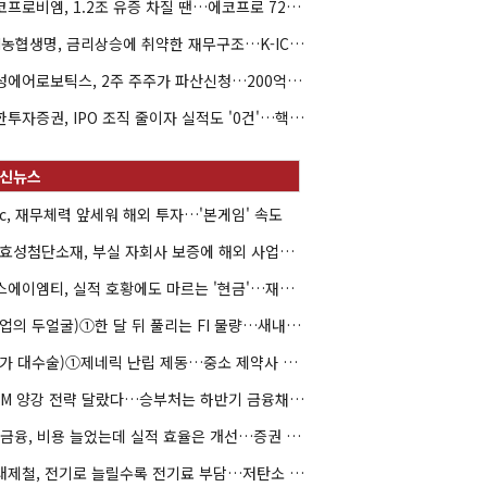
에코프로비엠, 1.2조 유증 차질 땐…에코프로 7270억 '독박'
NH농협생명, 금리상승에 취약한 재무구조…K-ICS 변동성 '주의보'
해성에어로보틱스, 2주 주주가 파산신청…200억 CB 분쟁 확산
신한투자증권, IPO 조직 줄이자 실적도 '0건'…핵심 인력까지 이탈
hc, 재무체력 앞세워 해외 투자…'본게임' 속도
HS효성첨단소재, 부실 자회사 보증에 해외 사업까지…부담 '가중'
에스에이엠티, 실적 호황에도 마르는 '현금'…재고·달러빚 부담 확대
(락업의 두얼굴)①한 달 뒤 풀리는 FI 물량…새내기주 오버행 경계
(약가 대수술)①제네릭 난립 제동…중소 제약사 수익성 비상
DCM 양강 전략 달랐다…승부처는 하반기 금융채 빅딜
KB금융, 비용 늘었는데 실적 효율은 개선…증권 호황 효과
현대제철, 전기로 늘릴수록 전기료 부담…저탄소 전환의 역설