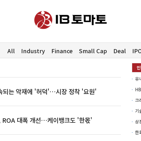
All
Industry
Finance
Small Cap
Deal
IP
유
되는 악재에 '허덕'…시장 정착 '요원'
 ROA 대폭 개선…케이뱅크도 '한몫'