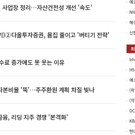
실 사업장 정리…자산건전성 개선 '속도'
)②다올투자증권, 몸집 줄이고 '버티기 전략'
b
수료 증가에도 못 웃는 이유
자본비율 '뚝'…주주환원 계획 차질 빚나
융, 리딩 지주 경쟁 '본격화'