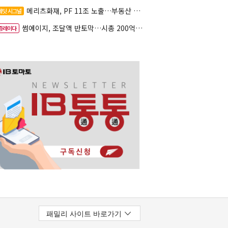
메리츠화재, PF 11조 노출…부동산 사업성 저하 우려
레딧 시그널
썸에이지, 조달액 반토막…시총 200억 못 넘으면 철회
증레이다