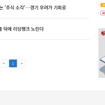
크
는 '주식 소각'…경기 우려가 기회로
유
출 덕에 리딩뱅크 노린다
1