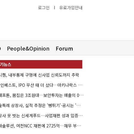
로그인
I
유료가입안내
O
People&Opinion
Forum
니켐, 내부통제 구멍에 신사업 신뢰도까지 추락
HB인베스트, IPO 무산 때 더 샀다…마키나락스 투자 2.7배 회수
크래프톤, 몸집은 3조원대…보안투자는 매출의 0.4%
기술특례 상장사, 실적 추정은 '뻥튀기'·공시는 '누락'
상장사 옷 벗는 신세계푸드…사업재편 성과 입증할까
한화솔루션, 여천NCC 재편에 2725억…재무 부담 커지나