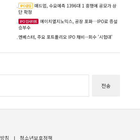
매드업, 수요예측 1396대 1 흥행에 공모가 상
IPO클립
단 확정
에이치엘지노믹스, 공장 포화…IPO로 증설
IPO 인사이트
승부수
엔베스터, 주요 포트폴리오 IPO 채비···회수 '시험대'
방침
I
청소년보호정책