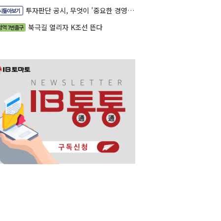
투자판단 공시, 무엇이 '중요한 경영사항'일까
시톺아보기
북극길 열리자 K조선 뜬다
정역 7번출구