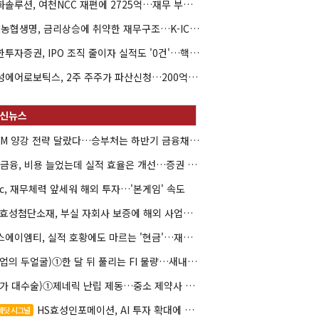
한화솔루션, 여천NCC 재편에 2725억…재무 부담 커지나
NH농협생명, 금리상승에 취약한 재무구조…K-ICS 변동성 '주의보'
신한투자증권, IPO 조직 줄이자 실적도 '0건'…핵심 인력까지 이탈
해성에어로보틱스, 2주 주주가 파산신청…200억 CB 분쟁 확산
DCM 양강 전략 달랐다…승부처는 하반기 금융채 빅딜
KB금융, 비용 늘었는데 실적 효율은 개선…증권 호황 효과
hc, 재무체력 앞세워 해외 투자…'본게임' 속도
HS효성첨단소재, 부실 자회사 보증에 해외 사업까지…부담 '가중'
에스에이엠티, 실적 호황에도 마르는 '현금'…재고·달러빚 부담 확대
(락업의 두얼굴)①한 달 뒤 풀리는 FI 물량…새내기주 오버행 경계
(약가 대수술)①제네릭 난립 제동…중소 제약사 수익성 비상
HS효성인포메이션, AI 투자 확대에 실적 체력 강화
레딧 시그널