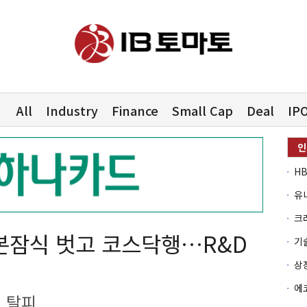
All
Industry
Finance
Small Cap
Deal
IP
유
본잠식 벗고 코스닥행…R&D
 탈피