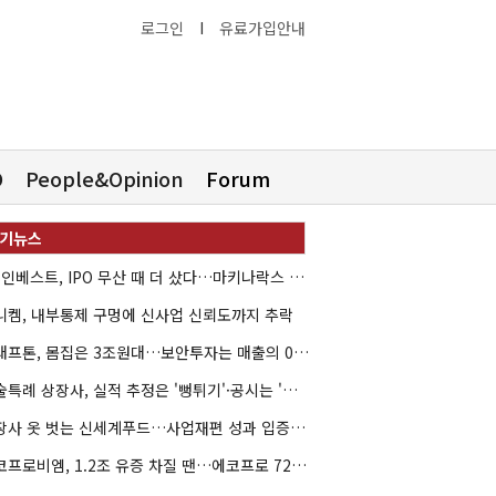
로그인
I
유료가입안내
O
People&Opinion
Forum
HB인베스트, IPO 무산 때 더 샀다…마키나락스 투자 2.7배 회수
니켐, 내부통제 구멍에 신사업 신뢰도까지 추락
크래프톤, 몸집은 3조원대…보안투자는 매출의 0.4%
기술특례 상장사, 실적 추정은 '뻥튀기'·공시는 '누락'
상장사 옷 벗는 신세계푸드…사업재편 성과 입증할까
에코프로비엠, 1.2조 유증 차질 땐…에코프로 7270억 '독박'