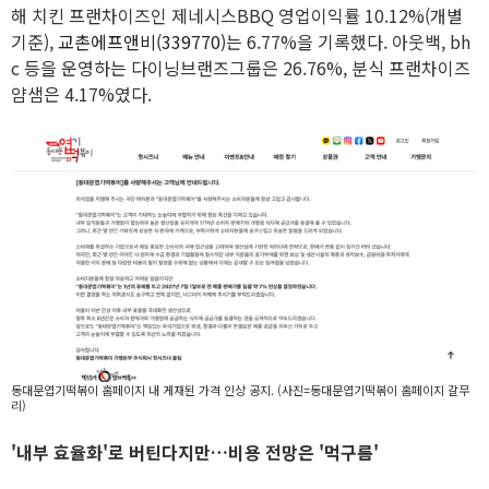
해 치킨 프랜차이즈인 제네시스BBQ 영업이익률 10.12%(개별
기준),
교촌에프앤비(339770)
는 6.77%을 기록했다. 아웃백, bh
c 등을 운영하는 다이닝브랜즈그룹은 26.76%, 분식 프랜차이즈
얌샘은 4.17%였다.
동대문엽기떡볶이 홈페이지 내 게재된 가격 인상 공지. (사진=동대문엽기떡볶이 홈페이지 갈무
리)
'내부 효율화'로 버틴다지만…비용 전망은 '먹구름'