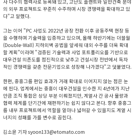
사 다수의 협력사로 등록돼 있고, 고난도 플랜트와 일반건축 분야
의 외부 프로젝트도 꾸준히 수주하며 시장 경쟁력을 확대하고 있
다"고 말했다.
그는 이어 "PC 사업도 2022년 공장 전환 이후 공동주택 현장 등
을 수행하며 기술력을 입증하고 있으며, 올해 하반기에는 더블월
(Double-Wall) 지하외벽 공법을 앞세워 대외 수주를 더욱 확대
할 계획"이라며 "검증된 기술력과 사업 포트폴리오를 기반으로
대우건설 의존도를 점진적으로 낮추고 건설시장 전반에서 독자
적인 경쟁력을 갖춘 전문기업으로 성장해 나가겠다"고 덧붙였다.
한편, 중흥그룹 편입 효과가 거래 확대로 이어지지 않는 점은 눈
에 띈다. 업계에서는 중흥이 대우건설을 인수한 지 4년여가 지난
만큼 조직 통합은 상당 부분 이뤄졌지만, 계열사 간 공사 물량과
협력 체계를 단기간에 재편하기는 쉽지 않다고 본다. 향후 중흥그
룹 내부 프로젝트에서 역할을 얼마나 넓혀갈 수 있을지도 계열 시
너지의 성패를 가를 변수로 꼽힌다.
김소윤 기자 syoon133@etomato.com