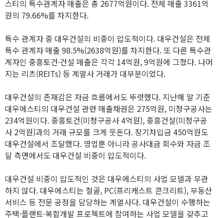
스티의 특수관계자 매출은 총 2677억원이다. 전체 매출 3361억
원의 79.66%를 차지한다.
특수 관계자 중 대우건설의 비중이 압도적이다. 대우건설은 전체
특수 관계자 매출 98.5%(2638억원)를 차지한다. 또 다른 특수관
계자인 중흥토건·건설 매출은 각각 14억원, 9억원에 그쳤다. 나머
지는 리츠(REITs) 등 계열사 거래가 대부분이었다.
대우건설의 존재감은 자금 흐름에서도 뚜렷했다. 지난해 말 기준
대우에스티의 대우건설 관련 매출채권은 275억원, 미청구공사는
234억원이다. 중흥토건(미청구공사 4억원), 중흥건설(미청구공
사 2억원)과의 거래 규모를 크게 웃돈다. 장기차입금 450억원도
대우건설에서 조달했다. 영업뿐 아니라 공사대금 회수와 자금 조
달 측면에서도 대우건설 비중이 압도적이다.
대우건설 비중이 압도적인 것은 대우에스티의 사업 모델과 무관
하지 않다. 대우에스티는 철골, PC(프리캐스트 콘크리트), 부동산
서비스 등 전문 공정을 담당하는 계열사다. 대우건설이 수행하는
주택·플랜트·복합개발 프로젝트에 참여하는 사업 모델을 갖추고