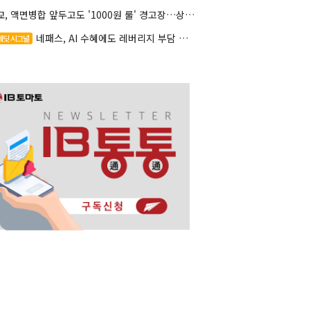
대교, 액면병합 앞두고도 '1000원 룰' 경고장…상장유지 시험대
네패스, AI 수혜에도 레버리지 부담 여전
레딧 시그널