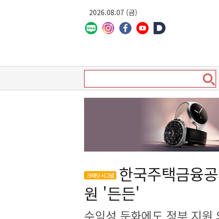
2026.08.07 (금)
한국주택금융공사
크레딧 시그널
원 '든든'
수익성 둔화에도 정부 지원 