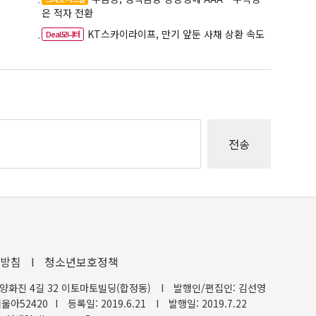
은 적자 전환
KT스카이라이프, 만기 앞둔 사채 상환 속도
Deal모니터
방침
I
청소년보호정책
양화진 4길 32 이토마토빌딩(합정동)
I
발행인/편집인: 김선영
울아52420
I
등록일: 2019.6.21
I
발행일: 2019.7.22