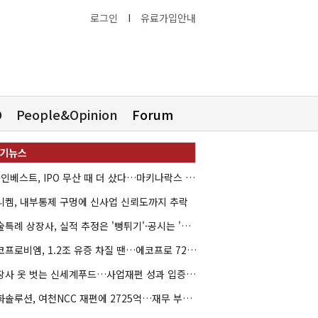
로그인
I
유료가입안내
O
People&Opinion
Forum
HB인베스트, IPO 무산 때 더 샀다…마키나락스 투자 2.7배 회수
니켐, 내부통제 구멍에 신사업 신뢰도까지 추락
기술특례 상장사, 실적 추정은 '뻥튀기'·공시는 '누락'
에코프로비엠, 1.2조 유증 차질 땐…에코프로 7270억 '독박'
상장사 옷 벗는 신세계푸드…사업재편 성과 입증할까
한화솔루션, 여천NCC 재편에 2725억…재무 부담 커지나