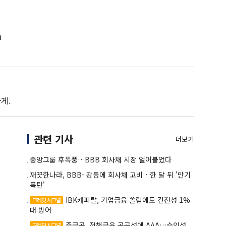
m
게.
관련 기사
더보기
중앙그룹 후폭풍…BBB 회사채 시장 얼어붙었다
깨끗한나라, BBB- 강등에 회사채 고비…한 달 뒤 '만기
폭탄'
IBK캐피탈, 기업금융 쏠림에도 건전성 1%
크레딧 시그널
대 방어
주금공, 정책금융 공공성에 AAA…수익성
크레딧 시그널