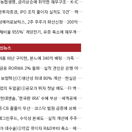
NH농협생명, 금리상승에 취약한 재무구조…K-ICS 변동성 '주의보'
신한투자증권, IPO 조직 줄이자 실적도 '0건'…핵심 인력까지 이탈
해성에어로보틱스, 2주 주주가 파산신청…200억 CB 분쟁 확산
'부채비율 955%' 계양전기, 유증 축소에 재무개선 효과 '뚝'
아워홈 떠난 구미현, 본느에 340억 베팅…가족 지배체제 구축
JB금융 RORWA 2% 돌파…실적 견인은 은행 아닌 캐피탈
(AI 보험혁신)①생산성 최대 80% 개선…현실은 '실행 격차'
(락업의 두얼굴)②공모가 뛰자 첫날 매도…FI 엑시트 전략 갈렸다
HD현대엔솔, '한국판 IRA' 수혜 부상…세액공제 선택이 변수
유증·CB 줄줄이 무산…코스닥 벌점 급증에 상폐 압박
현대그린푸드, 수익성 본궤도…실적 개선에 주주환원까지
(약가 대수술)②약값 깎이자 R&D부터 축소…제약업계 비상경영 돌입