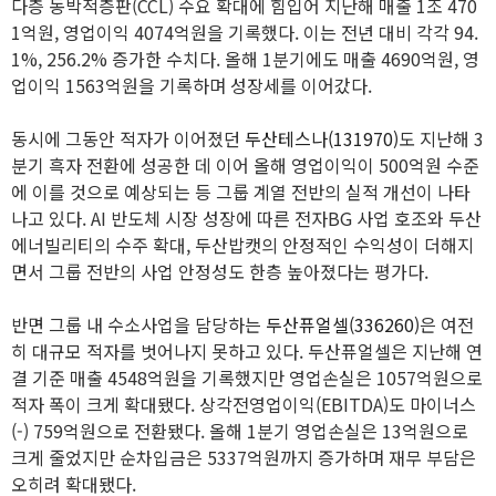
다층 동박적층판(CCL) 수요 확대에 힘입어 지난해 매출 1조 470
1억원, 영업이익 4074억원을 기록했다. 이는 전년 대비 각각 94.
1%, 256.2% 증가한 수치다. 올해 1분기에도 매출 4690억원, 영
업이익 1563억원을 기록하며 성장세를 이어갔다.
동시에 그동안 적자가 이어졌던
두산테스나(131970)
도 지난해 3
분기 흑자 전환에 성공한 데 이어 올해 영업이익이 500억원 수준
에 이를 것으로 예상되는 등 그룹 계열 전반의 실적 개선이 나타
나고 있다. AI 반도체 시장 성장에 따른 전자BG 사업 호조와 두산
에너빌리티의 수주 확대, 두산밥캣의 안정적인 수익성이 더해지
면서 그룹 전반의 사업 안정성도 한층 높아졌다는 평가다.
반면 그룹 내 수소사업을 담당하는
두산퓨얼셀(336260)
은 여전
히 대규모 적자를 벗어나지 못하고 있다. 두산퓨얼셀은 지난해 연
결 기준 매출 4548억원을 기록했지만 영업손실은 1057억원으로
적자 폭이 크게 확대됐다. 상각전영업이익(EBITDA)도 마이너스
(-) 759억원으로 전환됐다. 올해 1분기 영업손실은 13억원으로
크게 줄었지만 순차입금은 5337억원까지 증가하며 재무 부담은
오히려 확대됐다.