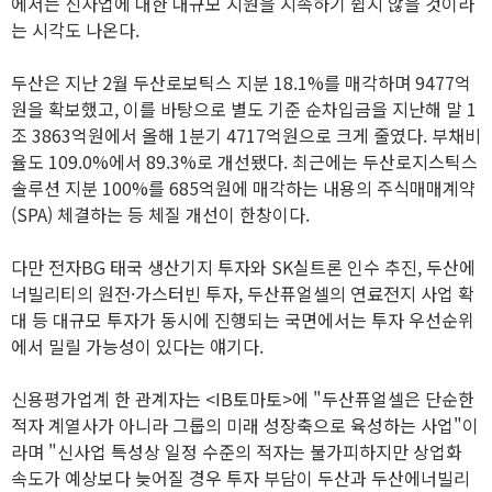
에서는 신사업에 대한 대규모 지원을 지속하기 쉽지 않을 것이라
는 시각도 나온다.
두산은 지난 2월 두산로보틱스 지분 18.1%를 매각하며 9477억
원을 확보했고, 이를 바탕으로 별도 기준 순차입금을 지난해 말 1
조 3863억원에서 올해 1분기 4717억원으로 크게 줄였다. 부채비
율도 109.0%에서 89.3%로 개선됐다. 최근에는 두산로지스틱스
솔루션 지분 100%를 685억원에 매각하는 내용의 주식매매계약
(SPA) 체결하는 등 체질 개선이 한창이다.
다만 전자BG 태국 생산기지 투자와 SK실트론 인수 추진, 두산에
너빌리티의 원전·가스터빈 투자, 두산퓨얼셀의 연료전지 사업 확
대 등 대규모 투자가 동시에 진행되는 국면에서는 투자 우선순위
에서 밀릴 가능성이 있다는 얘기다.
신용평가업계 한 관계자는 <IB토마토>에 "두산퓨얼셀은 단순한
적자 계열사가 아니라 그룹의 미래 성장축으로 육성하는 사업"이
라며 "신사업 특성상 일정 수준의 적자는 불가피하지만 상업화
속도가 예상보다 늦어질 경우 투자 부담이 두산과 두산에너빌리