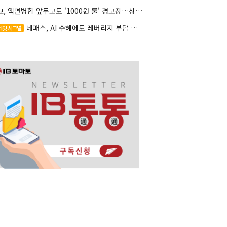
대교, 액면병합 앞두고도 '1000원 룰' 경고장…상장유지 시험대
네패스, AI 수혜에도 레버리지 부담 여전
레딧 시그널