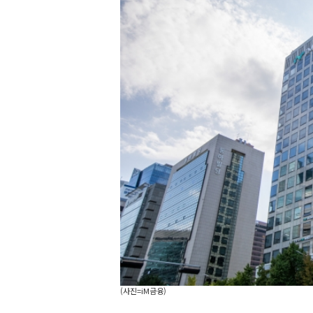
(사진=iM금융)