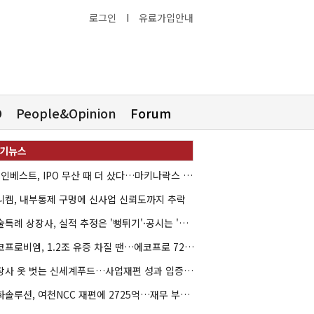
로그인
I
유료가입안내
O
People&Opinion
Forum
HB인베스트, IPO 무산 때 더 샀다…마키나락스 투자 2.7배 회수
니켐, 내부통제 구멍에 신사업 신뢰도까지 추락
기술특례 상장사, 실적 추정은 '뻥튀기'·공시는 '누락'
에코프로비엠, 1.2조 유증 차질 땐…에코프로 7270억 '독박'
상장사 옷 벗는 신세계푸드…사업재편 성과 입증할까
한화솔루션, 여천NCC 재편에 2725억…재무 부담 커지나