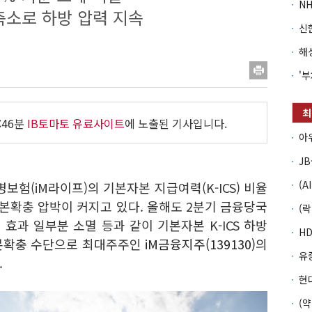
축소로 하방 압력 지속
:46분
IB토마토 유료사이트
에 노출된 기사입니다.
명보험(iM라이프)의 기본자본 지급여력(K-ICS) 비율
자본확충 압박이 커지고 있다. 올해도 2분기 금융당국
치 효과 일부분 소멸 등과 같이 기본자본 K-ICS 하방
자본확충 수단으로 최대주주인
iM금융지주(139130)
의
.