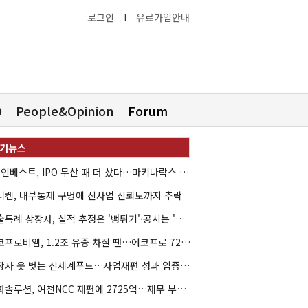
로그인
I
유료가입안내
O
People&Opinion
Forum
HB인베스트, IPO 무산 때 더 샀다…마키나락스 투자 2.7배 회수
니켐, 내부통제 구멍에 신사업 신뢰도까지 추락
기술특례 상장사, 실적 추정은 '뻥튀기'·공시는 '누락'
에코프로비엠, 1.2조 유증 차질 땐…에코프로 7270억 '독박'
상장사 옷 벗는 신세계푸드…사업재편 성과 입증할까
한화솔루션, 여천NCC 재편에 2725억…재무 부담 커지나