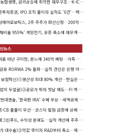
NH농협생명, 금리상승에 취약한 재무구조…K-ICS 변동성 '주의보'
신한투자증권, IPO 조직 줄이자 실적도 '0건'…핵심 인력까지 이탈
해성에어로보틱스, 2주 주주가 파산신청…200억 CB 분쟁 확산
'부채비율 955%' 계양전기, 유증 축소에 재무개선 효과 '뚝'
아워홈 떠난 구미현, 본느에 340억 베팅…가족 지배체제 구축
JB금융 RORWA 2% 돌파…실적 견인은 은행 아닌 캐피탈
(AI 보험혁신)①생산성 최대 80% 개선…현실은 '실행 격차'
(락업의 두얼굴)②공모가 뛰자 첫날 매도…FI 엑시트 전략 갈렸다
HD현대엔솔, '한국판 IRA' 수혜 부상…세액공제 선택이 변수
유증·CB 줄줄이 무산…코스닥 벌점 급증에 상폐 압박
현대그린푸드, 수익성 본궤도…실적 개선에 주주환원까지
(약가 대수술)②약값 깎이자 R&D부터 축소…제약업계 비상경영 돌입