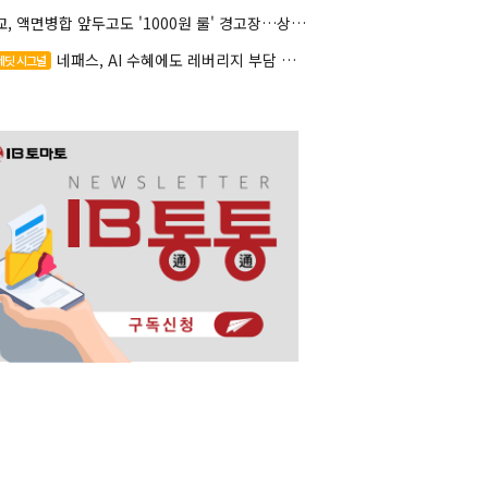
대교, 액면병합 앞두고도 '1000원 룰' 경고장…상장유지 시험대
네패스, AI 수혜에도 레버리지 부담 여전
레딧 시그널