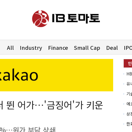
All
Industry
Finance
Small Cap
Deal
IP
유
더 뛴 어가…'금징어'가 키운
1%…원가 부담 상쇄