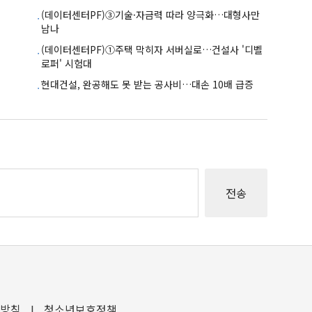
(데이터센터PF)③기술·자금력 따라 양극화…대형사만
남나
(데이터센터PF)①주택 막히자 서버실로…건설사 '디벨
로퍼' 시험대
현대건설, 완공해도 못 받는 공사비…대손 10배 급증
방침
I
청소년보호정책