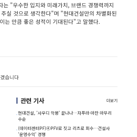
는 "우수한 입지와 미래가치, 브랜드 경쟁력까지
 주실 것으로 생각한다"며 "현대건설만의 차별화된
이는 만큼 좋은 성적이 기대된다"고 말했다.
하겠습니다
관련 기사
더보기
현대건설, '사우디 악몽' 끝나나…자푸라·마잔 마무리
수순
(데이터센터PF)④PFV로 짓고 리츠로 회수…건설사
'운영수익' 경쟁