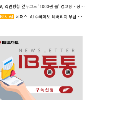
대교, 액면병합 앞두고도 '1000원 룰' 경고장…상장유지 시험대
네패스, AI 수혜에도 레버리지 부담 여전
레딧 시그널