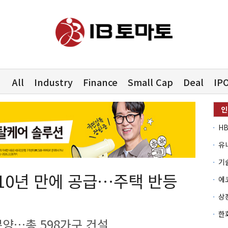
All
Industry
Finance
Small Cap
Deal
IP
유
 10년 만에 공급…주택 반등
분양…총 598가구 건설