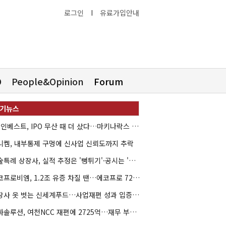
로그인
I
유료가입안내
O
People&Opinion
Forum
HB인베스트, IPO 무산 때 더 샀다…마키나락스 투자 2.7배 회수
니켐, 내부통제 구멍에 신사업 신뢰도까지 추락
기술특례 상장사, 실적 추정은 '뻥튀기'·공시는 '누락'
에코프로비엠, 1.2조 유증 차질 땐…에코프로 7270억 '독박'
상장사 옷 벗는 신세계푸드…사업재편 성과 입증할까
한화솔루션, 여천NCC 재편에 2725억…재무 부담 커지나