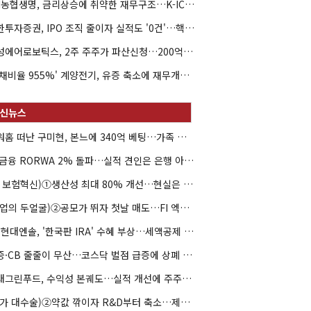
NH농협생명, 금리상승에 취약한 재무구조…K-ICS 변동성 '주의보'
신한투자증권, IPO 조직 줄이자 실적도 '0건'…핵심 인력까지 이탈
해성에어로보틱스, 2주 주주가 파산신청…200억 CB 분쟁 확산
'부채비율 955%' 계양전기, 유증 축소에 재무개선 효과 '뚝'
아워홈 떠난 구미현, 본느에 340억 베팅…가족 지배체제 구축
JB금융 RORWA 2% 돌파…실적 견인은 은행 아닌 캐피탈
(AI 보험혁신)①생산성 최대 80% 개선…현실은 '실행 격차'
(락업의 두얼굴)②공모가 뛰자 첫날 매도…FI 엑시트 전략 갈렸다
HD현대엔솔, '한국판 IRA' 수혜 부상…세액공제 선택이 변수
유증·CB 줄줄이 무산…코스닥 벌점 급증에 상폐 압박
현대그린푸드, 수익성 본궤도…실적 개선에 주주환원까지
(약가 대수술)②약값 깎이자 R&D부터 축소…제약업계 비상경영 돌입