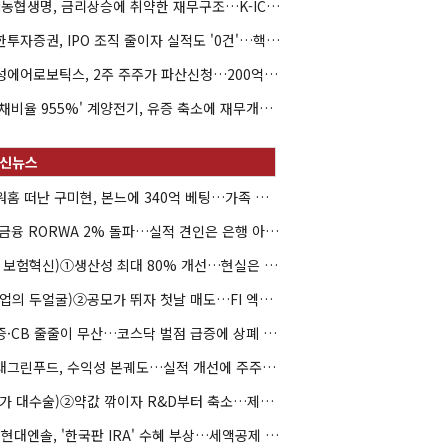
NH농협생명, 금리상승에 취약한 재무구조…K-ICS 변동성 '주의보'
신한투자증권, IPO 조직 줄이자 실적도 '0건'…핵심 인력까지 이탈
해성에어로보틱스, 2주 주주가 파산신청…200억 CB 분쟁 확산
'부채비율 955%' 계양전기, 유증 축소에 재무개선 효과 '뚝'
아워홈 떠난 구미현, 본느에 340억 베팅…가족 지배체제 구축
JB금융 RORWA 2% 돌파…실적 견인은 은행 아닌 캐피탈
(AI 보험혁신)①생산성 최대 80% 개선…현실은 '실행 격차'
(락업의 두얼굴)②공모가 뛰자 첫날 매도…FI 엑시트 전략 갈렸다
유증·CB 줄줄이 무산…코스닥 벌점 급증에 상폐 압박
현대그린푸드, 수익성 본궤도…실적 개선에 주주환원까지
(약가 대수술)②약값 깎이자 R&D부터 축소…제약업계 비상경영 돌입
HD현대엔솔, '한국판 IRA' 수혜 부상…세액공제 선택이 변수