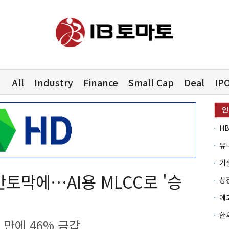
All
Industry
Finance
Small Cap
Deal
IP
유
토막에…AI용 MLCC로 '승
 만에 46% 금갑