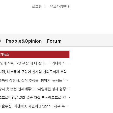
로그인
I
유료가입안내
O
People&Opinion
Forum
HB인베스트, IPO 무산 때 더 샀다…마키나락스 투자 2.7배 회수
니켐, 내부통제 구멍에 신사업 신뢰도까지 추락
기술특례 상장사, 실적 추정은 '뻥튀기'·공시는 '누락'
상장사 옷 벗는 신세계푸드…사업재편 성과 입증할까
에코프로비엠, 1.2조 유증 차질 땐…에코프로 7270억 '독박'
한화솔루션, 여천NCC 재편에 2725억…재무 부담 커지나