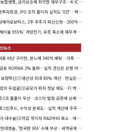
NH농협생명, 금리상승에 취약한 재무구조…K-ICS 변동성 '주의보'
신한투자증권, IPO 조직 줄이자 실적도 '0건'…핵심 인력까지 이탈
해성에어로보틱스, 2주 주주가 파산신청…200억 CB 분쟁 확산
'부채비율 955%' 계양전기, 유증 축소에 재무개선 효과 '뚝'
아워홈 떠난 구미현, 본느에 340억 베팅…가족 지배체제 구축
JB금융 RORWA 2% 돌파…실적 견인은 은행 아닌 캐피탈
(AI 보험혁신)①생산성 최대 80% 개선…현실은 '실행 격차'
(락업의 두얼굴)②공모가 뛰자 첫날 매도…FI 엑시트 전략 갈렸다
유증·CB 줄줄이 무산…코스닥 벌점 급증에 상폐 압박
현대그린푸드, 수익성 본궤도…실적 개선에 주주환원까지
(약가 대수술)②약값 깎이자 R&D부터 축소…제약업계 비상경영 돌입
HD현대엔솔, '한국판 IRA' 수혜 부상…세액공제 선택이 변수