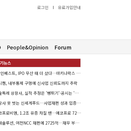
로그인
I
유료가입안내
O
People&Opinion
Forum
HB인베스트, IPO 무산 때 더 샀다…마키나락스 투자 2.7배 회수
니켐, 내부통제 구멍에 신사업 신뢰도까지 추락
기술특례 상장사, 실적 추정은 '뻥튀기'·공시는 '누락'
상장사 옷 벗는 신세계푸드…사업재편 성과 입증할까
에코프로비엠, 1.2조 유증 차질 땐…에코프로 7270억 '독박'
한화솔루션, 여천NCC 재편에 2725억…재무 부담 커지나