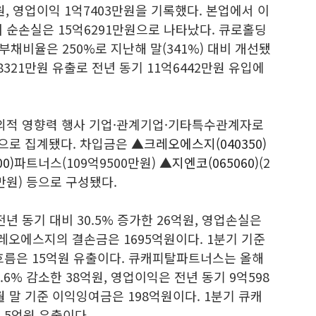
억원, 영업이익 1억7403만원을 기록했다. 본업에서 이
 순손실은 15억6291만원으로 나타났다. 큐로홀딩
 부채비율은 250%로 지난해 말(341%) 대비 개선됐
321만원 유출로 전년 동기 11억6442만원 유입에
의적 영향력 행사 기업·관계기업
·기타특수관계자로
원으로 집계됐다. 차입금은 ▲
크레오에스지(040350)
0)
파트너스(109억9500만원) ▲
지엔코(065060)
(2
3만원) 등으로 구성됐다.
년 동기 대비 30.5% 증가한 26억원, 영업손실은
크레오에스지의 결손금은 1695억원이다. 1분기 기준
름은 15억원 유출이다. 큐캐피탈파트너스는 올해
.6% 감소한 38억원, 영업이익은 전년 동기 9억598
월 말 기준 이익잉여금은 198억원이다. 1분기 큐캐
5억원 유출이다.