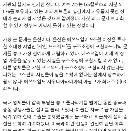
기관의 실사도 연기된 상태다. 여수 2호는 GS칼텍스의 지분 5
0%를 보유하고 있는 미국 셰브론의 입김에서 자유롭지 못한 상
태라 논의가 쉽지 않은 것으로 알려졌다. 자칫 외교 문제로 비화
할 수 있어 정부도 어쩌지 못하고 있는 상황이다.
가장 큰 문제는 울산이다. 울산은 에쓰오일이 9조원 이상을 투자
한 초대형 사업인 ‘샤힌 프로젝트’를 구조조정에 포함하느냐의 문
제를 놓고 가장 첨예하게 대립하고 있다. 에쓰오일이 이제 막 상
업 가동을 앞두고 있는 시설을 구조조정에 포함시킬 리가 없고,
다른 업체들은 샤힌 프로젝트가 구조조정에 포함되지 않는다면
피해는 고스란히 자신들이 입을 수밖에 없다는 점에서 양보하기
쉽지 않다. 에쓰오일도 사우디아라비아의 아람코가 최대주주(63.
41%)다.
국내 업체들이 감축 부담을 놓고 줄다리기를 벌이는 동안 중국과
중동 경쟁사들은 설비를 늘리고 있다. 이들은 자국 수급 차질을
막기 위해 한때 수출을 통제했음에도 불구하고, 최근까지 설비 증
설을 오히려 가속화했다. 미국과 이란 전쟁이 완전히 끝난 이후
이들 물량이 한국 시장에 쏟아져 들어오기 시작한다면 우리 기업