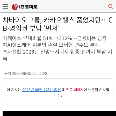
차바이오그룹, 카카오헬스 품었지만…C
B·영업권 부담 '먼저'
차케어스 부채비율 51%→332%…금융비용 급증
차AI헬스케어 지분법 손실·오버행 변수도 부각
흑자전환 2028년 전망…시너지 입증 전까지 부담 지
속
공개 2026-06-25 06:00:00
이 기사는
2026년 06월 22일 18:19
에
유료 페이지
에 노출된 기사입
니다.