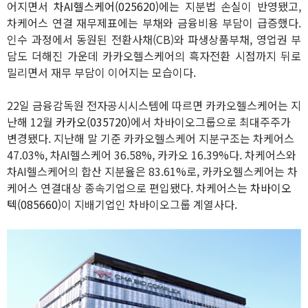
어지면서
차AI헬스케어(025620)
에는 지분법 손실이 반영됐고,
차케어스 연결 재무제표에는 부채와 금융비용 부담이 급증했다.
인수 과정에서 동원된 전환사채(CB)와 파생상품부채, 영업권 부
담도 더해진 가운데 카카오헬스케어의 흑자전환 시점까지 뒤로
밀리면서 재무 부담이 이어지는 모습이다.
22일 금융감독원 전자공시시스템에 따르면 카카오헬스케어는 지
난해 12월
카카오(035720)
에서 차바이오그룹으로 최대주주가
변경됐다. 지난해 말 기준 카카오헬스케어 지분구조는 차케어스
47.03%, 차AI헬스케어 36.58%, 카카오 16.39%다. 차케어스와
차AI헬스케어의 합산 지분율은 83.61%로, 카카오헬스케어는 차
케어스 연결대상 종속기업으로 편입됐다. 차케어스는
차바이오
텍(085660)
이 지배기업인 차바이오그룹 계열사다.