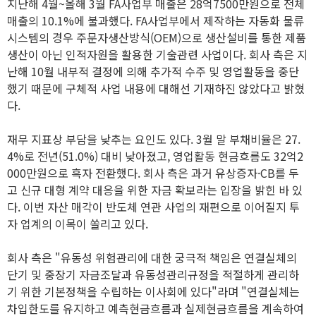
지난해 4월~올해 3월 FA사업부 매출은 28억7500만원으로 전체
매출의 10.1%에 불과했다. FA사업부에서 제작하는 자동화 물류
시스템의 경우 주문자생산방식(OEM)으로 생산설비를 통한 제품
생산이 아닌 인적자원을 활용한 기술관련 사업이다. 회사 측은 지
난해 10월 내부적 결정에 의해 추가적 수주 및 영업활동을 중단
했기 때문에 구체적 사업 내용에 대해선 기재하진 않았다고 밝혔
다.
재무 지표상 부담을 낮추는 요인도 있다. 3월 말 부채비율은 27.
4%로 전년(51.0%) 대비 낮아졌고, 영업활동 현금흐름도 32억2
000만원으로 흑자 전환했다. 회사 측은 과거 유상증자·CB를 두
고 신규 대형 계약 대응을 위한 자금 확보라는 입장을 밝힌 바 있
다. 이번 자산 매각이 반도체 연관 사업의 재편으로 이어질지 투
자 업계의 이목이 쏠리고 있다.
회사 측은 "유동성 위험관리에 대한 궁극적 책임은 연결실체의
단기 및 중장기 자금조달과 유동성관리규정을 적절하게 관리하
기 위한 기본정책을 수립하는 이사회에 있다"라며 "연결실체는
차입한도를 유지하고 예측현금흐름과 실제현금흐름을 계속하여