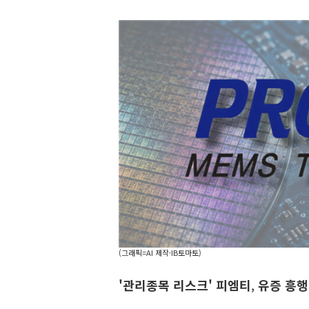
(그래픽=AI 제작·IB토마토)
'관리종목 리스크' 피엠티
,
유증 흥행