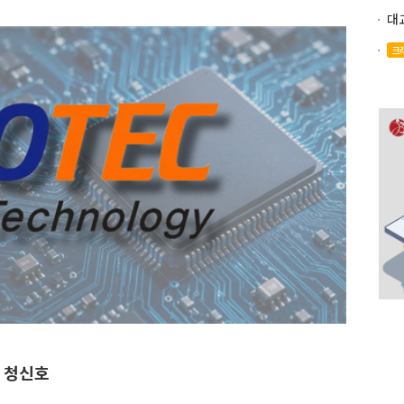
크
 청신호