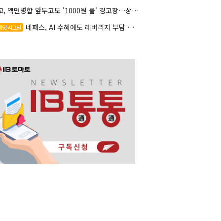
대교, 액면병합 앞두고도 '1000원 룰' 경고장…상장유지 시험대
네패스, AI 수혜에도 레버리지 부담 여전
레딧 시그널