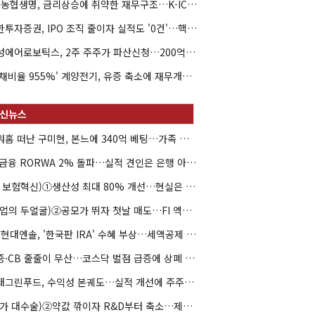
NH농협생명, 금리상승에 취약한 재무구조…K-ICS 변동성 '주의보'
신한투자증권, IPO 조직 줄이자 실적도 '0건'…핵심 인력까지 이탈
해성에어로보틱스, 2주 주주가 파산신청…200억 CB 분쟁 확산
'부채비율 955%' 계양전기, 유증 축소에 재무개선 효과 '뚝'
아워홈 떠난 구미현, 본느에 340억 베팅…가족 지배체제 구축
JB금융 RORWA 2% 돌파…실적 견인은 은행 아닌 캐피탈
(AI 보험혁신)①생산성 최대 80% 개선…현실은 '실행 격차'
(락업의 두얼굴)②공모가 뛰자 첫날 매도…FI 엑시트 전략 갈렸다
HD현대엔솔, '한국판 IRA' 수혜 부상…세액공제 선택이 변수
유증·CB 줄줄이 무산…코스닥 벌점 급증에 상폐 압박
현대그린푸드, 수익성 본궤도…실적 개선에 주주환원까지
(약가 대수술)②약값 깎이자 R&D부터 축소…제약업계 비상경영 돌입