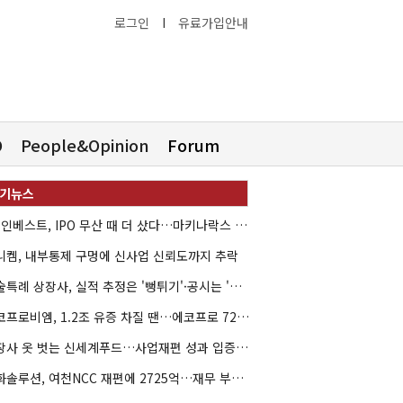
로그인
I
유료가입안내
O
People&Opinion
Forum
HB인베스트, IPO 무산 때 더 샀다…마키나락스 투자 2.7배 회수
니켐, 내부통제 구멍에 신사업 신뢰도까지 추락
기술특례 상장사, 실적 추정은 '뻥튀기'·공시는 '누락'
에코프로비엠, 1.2조 유증 차질 땐…에코프로 7270억 '독박'
상장사 옷 벗는 신세계푸드…사업재편 성과 입증할까
한화솔루션, 여천NCC 재편에 2725억…재무 부담 커지나