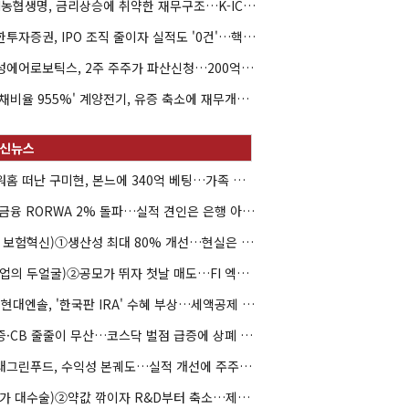
NH농협생명, 금리상승에 취약한 재무구조…K-ICS 변동성 '주의보'
신한투자증권, IPO 조직 줄이자 실적도 '0건'…핵심 인력까지 이탈
해성에어로보틱스, 2주 주주가 파산신청…200억 CB 분쟁 확산
'부채비율 955%' 계양전기, 유증 축소에 재무개선 효과 '뚝'
아워홈 떠난 구미현, 본느에 340억 베팅…가족 지배체제 구축
JB금융 RORWA 2% 돌파…실적 견인은 은행 아닌 캐피탈
(AI 보험혁신)①생산성 최대 80% 개선…현실은 '실행 격차'
(락업의 두얼굴)②공모가 뛰자 첫날 매도…FI 엑시트 전략 갈렸다
HD현대엔솔, '한국판 IRA' 수혜 부상…세액공제 선택이 변수
유증·CB 줄줄이 무산…코스닥 벌점 급증에 상폐 압박
현대그린푸드, 수익성 본궤도…실적 개선에 주주환원까지
(약가 대수술)②약값 깎이자 R&D부터 축소…제약업계 비상경영 돌입