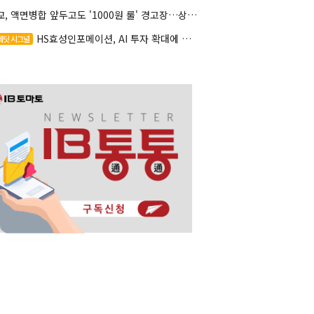
대교, 액면병합 앞두고도 '1000원 룰' 경고장…상장유지 시험대
HS효성인포메이션, AI 투자 확대에 실적 체력 강화
레딧 시그널