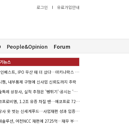
로그인
I
유료가입안내
O
People&Opinion
Forum
HB인베스트, IPO 무산 때 더 샀다…마키나락스 투자 2.7배 회수
니켐, 내부통제 구멍에 신사업 신뢰도까지 추락
기술특례 상장사, 실적 추정은 '뻥튀기'·공시는 '누락'
에코프로비엠, 1.2조 유증 차질 땐…에코프로 7270억 '독박'
상장사 옷 벗는 신세계푸드…사업재편 성과 입증할까
한화솔루션, 여천NCC 재편에 2725억…재무 부담 커지나