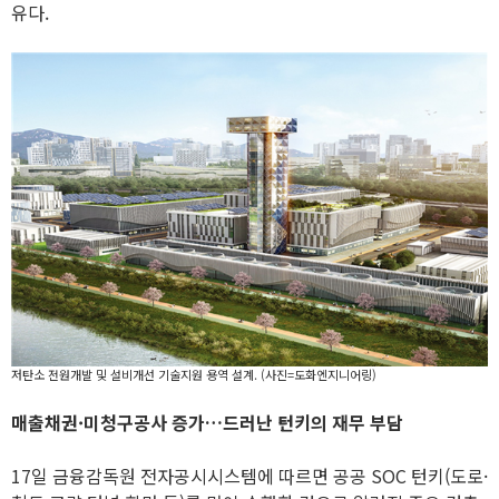
유다.
저탄소 전원개발 및 설비개선 기술지원 용역 설계. (사진=도화엔지니어링)
매출채권·미청구공사 증가…드러난 턴키의 재무 부담
17일 금융감독원 전자공시시스템에 따르면 공공 SOC 턴키(도로·