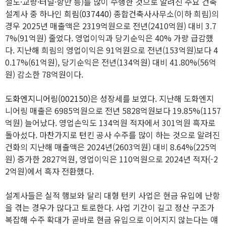
철도·교량·터널·항만 등)를 많이 수행한 것으로 알려진 주요 건축
설계사 중 하나인
희림(037440)
종합건축사사무소(이하 희림)의
경우 2025년 매출액은 2319억원으로 전년(2410억원) 대비 3.7
7%(91억원) 줄었다. 영업이익과 당기순익은 40% 가량 급감했
다. 지난해 희림의 영업이익은 91억원으로 전년(153억원)보다 4
0.17%(61억원), 당기순익은 전년(134억원) 대비 41.80%(56억
원) 감소한 78억원이다.
도화엔지니어링(002150)
은 성장세를 보였다. 지난해 도화엔지
니어링 매출은 6985억원으로 전년 5828억원보다 19.85%(1157
억원) 늘어났다. 영업손익도 134억원 적자에서 301억원 흑자로
돌아섰다. 마찬가지로 턴킨 공사 수주를 많이 하는 것으로 알려진
건화의 지난해 매출액은 2024년(2603억원) 대비 8.64%(225억
원) 증가한 2827억원, 영업이익은 110억원으로 2024년 적자(-2
2억원)에서 흑자 전환했다.
설계사들은 실적 행보와 달리 대형 턴키 사업은 현금 유입에 난항
을 겪는 경우가 많다고 토로한다. 사업 기간이 길고 정산 구조가
복잡해 수주 확대가 곧바로 현금 유입으로 이어지지 않는다는 얘