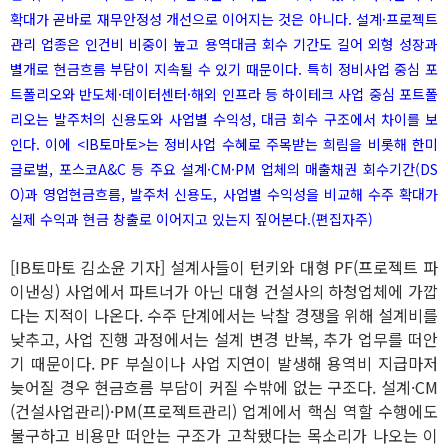
확대가 곧바로 재무안정성 개선으로 이어지는 것은 아니다. 설계·프로젝트
관리 업종은 인건비 비중이 높고 용역대금 회수 기간도 길어 외형 성장과
별개로 현금흐름 부담이 지속될 수 있기 때문이다. 특히 정비사업 중심 포
트폴리오와 반도체·데이터센터·해외 인프라 등 하이테크 사업 중심 포트폴
리오는 발주처의 신용도와 사업별 수익성, 대금 회수 구조에서 차이를 보
인다. 이에 <IB토마토>는 정비사업 수혜로 주목받는 희림을 비롯해 한미
글로벌, 포스코A&C 등 주요 설계·CM·PM 업체의 매출채권 회수기간(DS
O)과 영업현금흐름, 발주처 신용도, 사업별 수익성을 비교해 수주 확대가
실제 수익과 현금 창출로 이어지고 있는지 짚어본다.(편집자주)
[IB토마토 김소윤 기자] 설계사들이 턴키와 대형 PF(프로젝트 파
이낸싱) 사업에서 파트너가 아닌 대형 건설사의 하청업체에 가깝
다는 지적이 나온다. 수주 단계에서는 낙찰 경쟁을 위해 설계비를
낮추고, 사업 진행 과정에서는 설계 변경 반복, 추가 업무를 떠안
기 때문이다. PF 부실이나 사업 지연이 발생해 용역비 지급마저
늦어질 경우 현금흐름 부담이 커질 수밖에 없는 구조다. 설계·CM
(건설사업관리)·PM(프로젝트관리) 업계에서 핵심 역할 수행에도
불구하고 비용만 떠안는 구조가 고착됐다는 목소리가 나오는 이