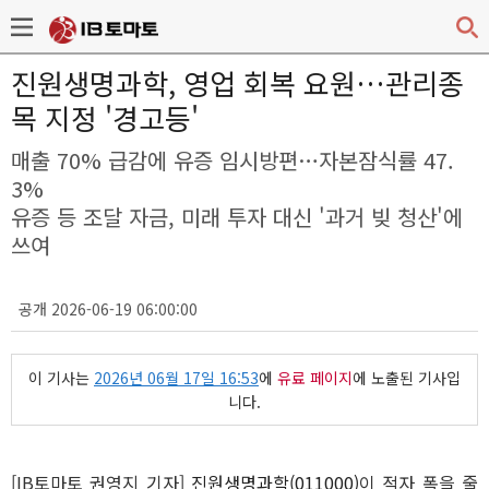
진원생명과학, 영업 회복 요원…관리종
목 지정 '경고등'
매출 70% 급감에 유증 임시방편…자본잠식률 47.
3%
유증 등 조달 자금, 미래 투자 대신 '과거 빚 청산'에
쓰여
공개 2026-06-19 06:00:00
이 기사는
2026년 06월 17일 16:53
에
유료 페이지
에 노출된 기사입
니다.
[IB토마토 권영지 기자]
진원생명과학(011000)
이 적자 폭을 줄