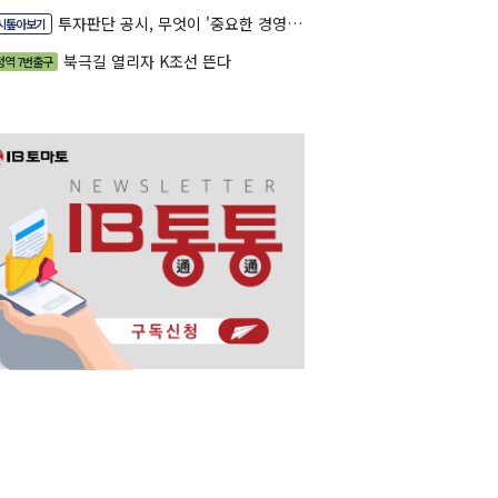
투자판단 공시, 무엇이 '중요한 경영사항'일까
시톺아보기
북극길 열리자 K조선 뜬다
정역 7번출구