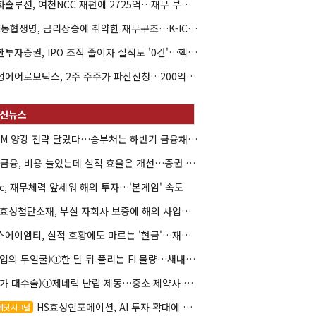
한화솔루션, 여천NCC 재편에 2725억…재무 부담 커지나
NH농협생명, 금리상승에 취약한 재무구조…K-ICS 변동성 '주의보'
신한투자증권, IPO 조직 줄이자 실적도 '0건'…핵심 인력까지 이탈
해성에어로보틱스, 2주 주주가 파산신청…200억 CB 분쟁 확산
DCM 양강 전략 달랐다…승부처는 하반기 금융채 빅딜
KB금융, 비용 늘었는데 실적 효율은 개선…증권 호황 효과
hc, 재무체력 앞세워 해외 투자…'본게임' 속도
HS효성첨단소재, 부실 자회사 보증에 해외 사업까지…부담 '가중'
에스에이엠티, 실적 호황에도 마르는 '현금'…재고·달러빚 부담 확대
(락업의 두얼굴)①한 달 뒤 풀리는 FI 물량…새내기주 오버행 경계
(약가 대수술)①제네릭 난립 제동…중소 제약사 수익성 비상
HS효성인포메이션, AI 투자 확대에 실적 체력 강화
레딧 시그널