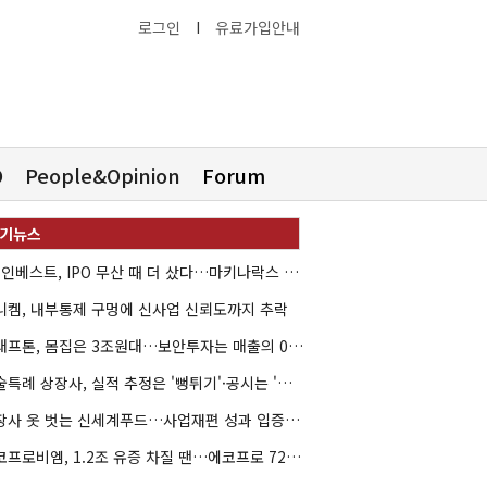
로그인
I
유료가입안내
O
People&Opinion
Forum
HB인베스트, IPO 무산 때 더 샀다…마키나락스 투자 2.7배 회수
니켐, 내부통제 구멍에 신사업 신뢰도까지 추락
크래프톤, 몸집은 3조원대…보안투자는 매출의 0.4%
기술특례 상장사, 실적 추정은 '뻥튀기'·공시는 '누락'
상장사 옷 벗는 신세계푸드…사업재편 성과 입증할까
에코프로비엠, 1.2조 유증 차질 땐…에코프로 7270억 '독박'