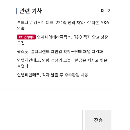
관련 기사
더보기
푸드나무 김우주 대표, 224억 전액 차입…무자본 M&A
의혹
인제니아테라퓨틱스, R&D 적자 안고 상장
IPO 인사이트
도전
윙스풋, 멀티브랜드 라인업 확장···판매 채널 다각화
인텔리안테크, 외형 성장의 그늘…현금은 빠지고 빚은
늘었다
인텔리안테크, 적자 탈출 후 주주환원 시동