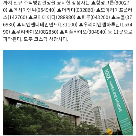
까지 신규 주식병합결정을 공시한 상장사는 ▲
헝셩그룹(90027
0)
▲
엑사이엔씨(054940)
▲
더라미(032860)
▲
모아라이프플러
스(142760)
▲
모아데이타(288980)
▲
파루(043200)
▲
노을(37
6930)
▲
티엔엔터테인먼트(131100)
▲
우리이앤엘하루틴(1534
90)
▲
우리바이오(082850)
▲
피플바이오(304840)
등 11곳으로
파악된다. 모두 코스닥 상장사다.