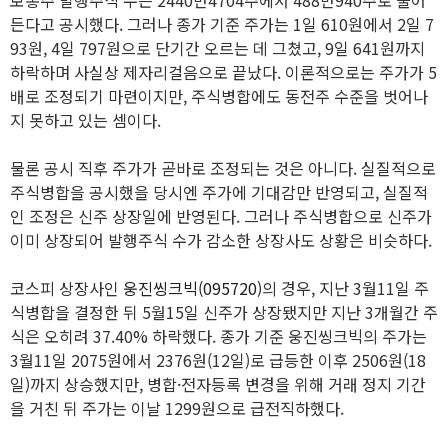
보통주 발행주식 수는 2440만4704주에서 488만940주로 줄어
든다고 공시했다. 그러나 종가 기준 주가는 1일 610원에서 2일 7
93원, 4일 797원으로 단기간 오르는 데 그쳤고, 9일 641원까지
하락하며 사실상 제자리걸음으로 끝났다. 이론적으로는 주가가 5
배로 조정되기 마련이지만, 주식병합에도 동전주 수준을 벗어나
지 못하고 있는 셈이다.
물론 공시 직후 주가가 곧바로 조정되는 것은 아니다. 실질적으로
주식병합을 공시했을 당시엔 주가에 기대감만 반영되고, 실질적
인 조정은 신주 상장일에 반영된다. 그러나 주식병합으로 신주가
이미 상장되어 발행주식 수가 감소한 상장사도 상황은 비슷하다.
코스피 상장사인
웅진씽크빅(095720)
의 경우, 지난 3월11일 주
식병합을 결정한 뒤 5월15일 신주가 상장됐지만 지난 3개월간 주
식은 오히려 37.40% 하락했다. 종가 기준 웅진씽크빅의 주가는
3월11일 2075원에서 2376원(12일)로 급등한 이후 2506원(18
일)까지 상승했지만, 병합·전자등록 변경을 위해 거래 정지 기간
을 거친 뒤 주가는 이날 1299원으로 급전직하했다.