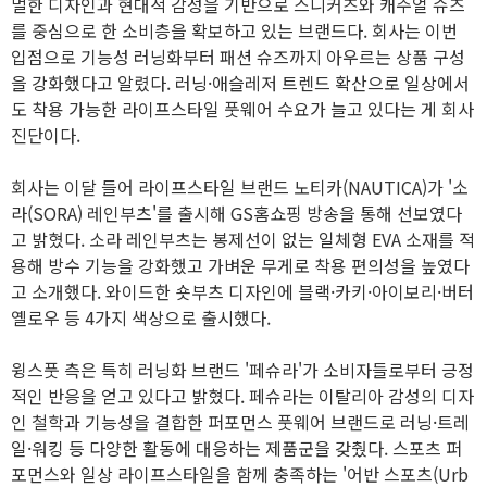
멀한 디자인과 현대적 감성을 기반으로 스니커즈와 캐주얼 슈즈
를 중심으로 한 소비층을 확보하고 있는 브랜드다. 회사는 이번
입점으로 기능성 러닝화부터 패션 슈즈까지 아우르는 상품 구성
을 강화했다고 알렸다. 러닝·애슬레저 트렌드 확산으로 일상에서
도 착용 가능한 라이프스타일 풋웨어 수요가 늘고 있다는 게 회사
진단이다.
회사는 이달 들어 라이프스타일 브랜드 노티카(NAUTICA)가 '소
라(SORA) 레인부츠'를 출시해 GS홈쇼핑 방송을 통해 선보였다
고 밝혔다. 소라 레인부츠는 봉제선이 없는 일체형 EVA 소재를 적
용해 방수 기능을 강화했고 가벼운 무게로 착용 편의성을 높였다
고 소개했다. 와이드한 숏부츠 디자인에 블랙·카키·아이보리·버터
옐로우 등 4가지 색상으로 출시했다.
윙스풋 측은 특히 러닝화 브랜드 '페슈라'가 소비자들로부터 긍정
적인 반응을 얻고 있다고 밝혔다. 페슈라는 이탈리아 감성의 디자
인 철학과 기능성을 결합한 퍼포먼스 풋웨어 브랜드로 러닝·트레
일·워킹 등 다양한 활동에 대응하는 제품군을 갖췄다. 스포츠 퍼
포먼스와 일상 라이프스타일을 함께 충족하는 '어반 스포츠(Urb