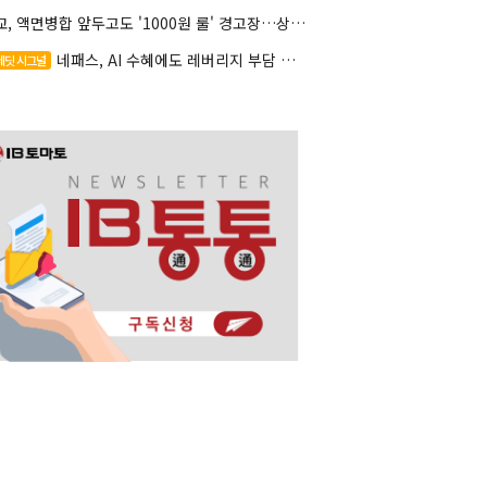
대교, 액면병합 앞두고도 '1000원 룰' 경고장…상장유지 시험대
네패스, AI 수혜에도 레버리지 부담 여전
레딧 시그널