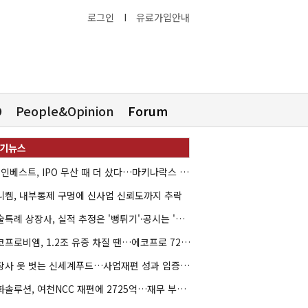
로그인
I
유료가입안내
O
People&Opinion
Forum
HB인베스트, IPO 무산 때 더 샀다…마키나락스 투자 2.7배 회수
니켐, 내부통제 구멍에 신사업 신뢰도까지 추락
기술특례 상장사, 실적 추정은 '뻥튀기'·공시는 '누락'
에코프로비엠, 1.2조 유증 차질 땐…에코프로 7270억 '독박'
상장사 옷 벗는 신세계푸드…사업재편 성과 입증할까
한화솔루션, 여천NCC 재편에 2725억…재무 부담 커지나