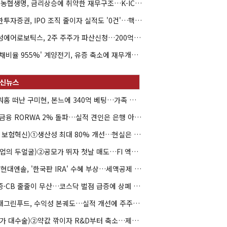
NH농협생명, 금리상승에 취약한 재무구조…K-ICS 변동성 '주의보'
신한투자증권, IPO 조직 줄이자 실적도 '0건'…핵심 인력까지 이탈
해성에어로보틱스, 2주 주주가 파산신청…200억 CB 분쟁 확산
'부채비율 955%' 계양전기, 유증 축소에 재무개선 효과 '뚝'
아워홈 떠난 구미현, 본느에 340억 베팅…가족 지배체제 구축
JB금융 RORWA 2% 돌파…실적 견인은 은행 아닌 캐피탈
(AI 보험혁신)①생산성 최대 80% 개선…현실은 '실행 격차'
(락업의 두얼굴)②공모가 뛰자 첫날 매도…FI 엑시트 전략 갈렸다
HD현대엔솔, '한국판 IRA' 수혜 부상…세액공제 선택이 변수
유증·CB 줄줄이 무산…코스닥 벌점 급증에 상폐 압박
현대그린푸드, 수익성 본궤도…실적 개선에 주주환원까지
(약가 대수술)②약값 깎이자 R&D부터 축소…제약업계 비상경영 돌입