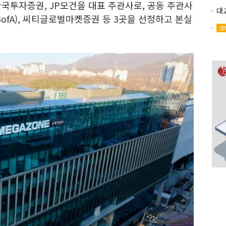
한국투자증권, JP모건을 대표 주관사로, 공동 주관사
ofA), 씨티글로벌마켓증권 등 3곳을 선정하고 본실
크