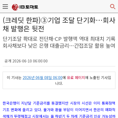
(크레딧 한파)③기업 조달 단기화…회사
채 발행은 뒷전
단기조달 확대로 전단채·CP 발행액 역대 최대치 기록
회사채보다 낮은 은행 대출금리…간접조달 활용 높여
공개 2026-06-10 06:00:00
이 기사는
2026년 06월 08일 06:00
에
유료 페이지
에 노출된 기사입
니다.
한국은행이 지난달 기준금리를 동결했지만 시장의 시선은 이미 통화정책
기조 변화에 쏠리고 있다. 물가와 환율 부담이 이어지면서 한은의 매파적
색채가 뚜렷해졌고 시장에서는 올 하반기 두 차례 기준금리 인상 가능성까