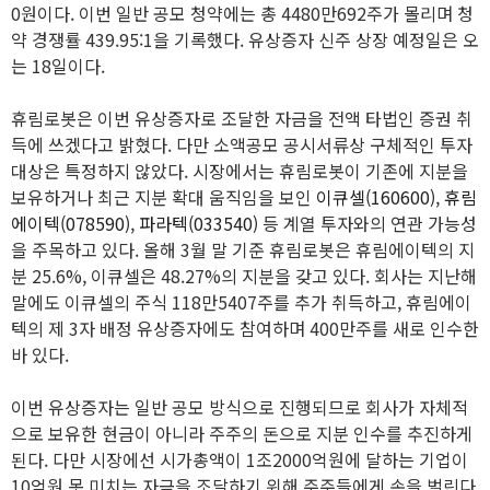
0원이다. 이번 일반 공모 청약에는 총 4480만692주가 몰리며 청
약 경쟁률 439.95:1을 기록했다. 유상증자 신주 상장 예정일은 오
는 18일이다.
휴림로봇은 이번 유상증자로 조달한 자금을 전액 타법인 증권 취
득에 쓰겠다고 밝혔다. 다만 소액공모 공시서류상 구체적인 투자
대상은 특정하지 않았다. 시장에서는 휴림로봇이 기존에 지분을
보유하거나 최근 지분 확대 움직임을 보인
이큐셀(160600)
,
휴림
에이텍(078590)
,
파라텍(033540)
등 계열 투자와의 연관 가능성
을 주목하고 있다. 올해 3월 말 기준 휴림로봇은 휴림에이텍의 지
분 25.6%, 이큐셀은 48.27%의 지분을 갖고 있다. 회사는 지난해
말에도 이큐셀의 주식 118만5407주를 추가 취득하고, 휴림에이
텍의 제 3자 배정 유상증자에도 참여하며 400만주를 새로 인수한
바 있다.
이번 유상증자는 일반 공모 방식으로 진행되므로 회사가 자체적
으로 보유한 현금이 아니라 주주의 돈으로 지분 인수를 추진하게
된다. 다만 시장에선 시가총액이 1조2000억원에 달하는 기업이
10억원 못 미치는 자금을 조달하기 위해 주주들에게 손을 벌린다