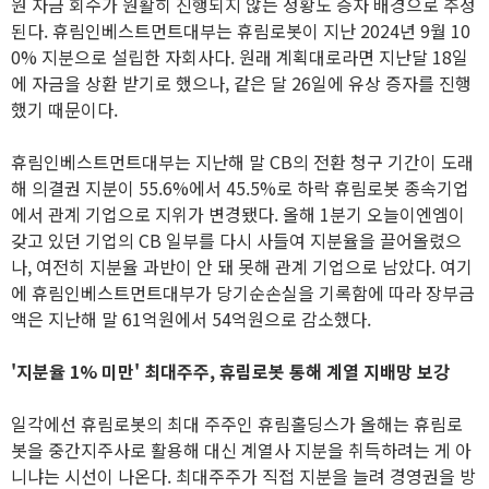
원 자금 회수가 원활히 진행되지 않는 정황도 증자 배경으로 추정
된다. 휴림인베스트먼트대부는 휴림로봇이 지난 2024년 9월 10
0% 지분으로 설립한 자회사다. 원래 계획대로라면 지난달 18일
에 자금을 상환 받기로 했으나, 같은 달 26일에 유상 증자를 진행
했기 때문이다.
휴림인베스트먼트대부는 지난해 말 CB의 전환 청구 기간이 도래
해 의결권 지분이 55.6%에서 45.5%로 하락 휴림로봇 종속기업
에서 관계 기업으로 지위가 변경됐다. 올해 1분기 오늘이엔엠이
갖고 있던 기업의 CB 일부를 다시 사들여 지분율을 끌어올렸으
나, 여전히 지분율 과반이 안 돼 못해 관계 기업으로 남았다. 여기
에 휴림인베스트먼트대부가 당기순손실을 기록함에 따라 장부금
액은 지난해 말 61억원에서 54억원으로 감소했다.
'지분율 1% 미만' 최대주주, 휴림로봇 통해 계열 지배망 보강
일각에선 휴림로봇의 최대 주주인 휴림홀딩스가 올해는 휴림로
봇을 중간지주사로 활용해 대신 계열사 지분을 취득하려는 게 아
니냐는 시선이 나온다. 최대주주가 직접 지분을 늘려 경영권을 방