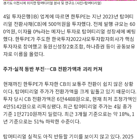
경기도 이천시에 위치한 탑머티리얼 본사 및 연구소 (사진=탑머티리얼)
4일 투자은행(IB) 업계에 따르면 한투PE는 지난 2023년 탑머티
리얼 전환사채(CB)에 500억원을 투자했다. 전체 발행 규모는 60
0억원, 이자율 0%라는 메자닌 투자로 탑머티리얼 성장세에 베팅
했다. 한투PE가 주도한 한국투자2022사모투자합자회사가 핵심
투자자로 참여했고 동원신성장2호조합, 하나증권 등이 공동보유
자로 이름을 올렸다.
주가·실적 동반 부진…CB 전환가액과 괴리 커져
현재까진 한투PE가 투자한 CB의 보통주 전환이 쉽지 않은 상황
이다. 탑머티리얼 주가가 전환가액을 크게 밑돌고 있기 때문이다.
투자 당시 CB 전환가액은 6만4488원으로, 현재 최저 조정가액인
4만5142원으로 리픽싱됐다. 최근 탑머티리얼 주가는 4일 종가
기준 1만2710원까지 밀렸다. 최근 3개월 기준으로는 약 18%, 1
년 기준으로는 51% 하락한 수준이다.
탑머티리얼 실적도 아직 반등할 기미를 보이지 않고 있다. 2025