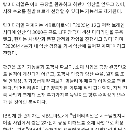
탑머티리얼은 이미 공장을 완공하고 하반기 양산을 앞두고 있어,
시장 수요를 한발 빠르게 선점할 수 있다는 가능성도 제기된다.
탑머티리얼 관계자는 <IB토마토>에 "2025년 12월 평택 브레인
시티에 연산 약 3000톤 규모 LFP 양극재 생산 마더라인을 구축
했고, 현재는 시생산과 품질 안정화 작업을 진행하고 있다"라며
"2026년 4분기 내 양산 검증을 거쳐 양산에 들어갈 계획"이라고
전했다.
관건은 초기 가동률과 고객사 확보다. 소재 사업은 공장 완공만으
로 실적이 개선되기 어렵고, 고객사 인증과 양산 수율, 원재료 조
달 안정성, 장기공급계약 확보가 맞물려야 매출과 이익으로 연결
된다. 탑머티리얼이 LFP 양극재를 외부에 직접 판매할지, 자체 전
극 사업과 연계해 소재 부가가치를 높일지도 향후 수익성의 변수
가 될 것이란 분석이다.
IB업계 한 관계자는 <IB토마토>에 "탑머티리얼은 시스템엔지니
어링 사업에서 쌓은 2차전지 공정 이해도를 소재 사업으로 확장
하려는 기업"이라며 "소재기업 밸류에이션을 인정받으려면 단순