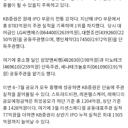
중물이 될 수 있을지 주목하고 있다.
KB증권은 원래 IPO 부문의 전통 강자다. 지난해 IPO 부문에서
총 8783억원의 주관 실적을 기록하며 1위를 차지했다. 당시 대
어급인
LG씨엔에스(064400)
(2639억원),
대한조선(439260)
(22
50억원)을 공동주관했으며,
명인제약(317450)
(1972억원)을 단
독주관했다.
여기에 중소형 딜인
삼양엔씨켐(482630)
(198억원)과
이노테크
(469610)
(259억원) 단독주관,
세나테크놀로지(061090)
(191억
원) 공동주관을 맡기도 했다.
이번 6~7월 공모가 모두 흥행에 성공하면 KB증권은 단숨에 주관
실적을 끌어올릴 수 있다. 스트라드비젼, 레몬헬스케어, 레메디의
공모예정금액은 희망공모가 하단 기준 총 1204억원, 상단 기준
총 1428억원이다. 여기에 3월 리센스메디컬 공동대표주관 실적
77억원을 더하면 KB증권의 상반기 IPO 누적 실적은 최대 1505
억원까지 늘어날 수 있다.