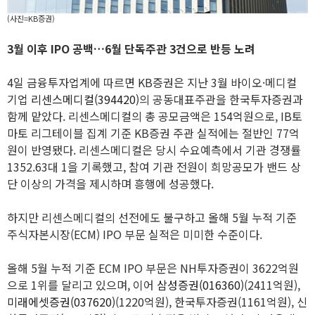
(사진=KB증권)
3월 이후 IPO 공백…6월 단독주관 3건으로 반등 노려
4일 금융투자업계에 따르면 KB증권은 지난 3월 바이오·메디컬
기업
리센스메디컬(394420)
의 공동대표주관을 한국투자증권과
함께 맡았다. 리센스메디컬의 총 공모금액은 154억원으로, IB토
마토 리그테이블 집계 기준 KB증권 주관 실적에는 절반인 77억
원이 반영됐다. 리센스메디컬은 당시 수요예측에서 기관 경쟁률
1352.63대 1을 기록했고, 참여 기관 전원이 희망공모가 밴드 상
단 이상의 가격을 제시하며 흥행에 성공했다.
하지만 리센스메디컬의 선전에도 불구하고 올해 5월 누적 기준
주식자본시장(ECM) IPO 부문 실적은 미미한 수준이다.
올해 5월 누적 기준 ECM IPO 부문은 NH투자증권이 3622억원
으로 1위를 달리고 있으며, 이어
삼성증권(016360)
(2411억원),
미래에셋증권(037620)
(1220억원), 한국투자증권(1161억원), 신