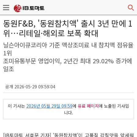
동원F&B, '동원참치액' 출시 3년 만에 1
위…리테일·해외로 보폭 확대
닐슨아이큐코리아 기준 액상조미료 내 참치액 점유율
1위
조미유통부문 영업이익, 2년간 최대 29.02% 증가에
일조
공개 2026-05-29 09:59:04
이 기사는
2026년 05월 29일 09:59
에
유료 페이지
에 노출된 기사입
니다.
[IB토마토 서효문 기자] '동원참치액'이 고품질 감칠맛을 앞세워