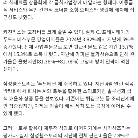
리 식재료를 상품화해 각 급식사업장에 배달하는 형태다. 이동급
식 서비스와 무인 간편식 코너를 소형 오피스와 병원에 배치해 접
근성도 낮췄다.
키친리스는 고정비를 크게 줄일 수 있다. 실제 CJ프레시웨이의
푸드서비스부문 영업이익률은 2024년 3.82%에서 지난해 5%로
증가했다. 전체 사업부문으로 보면 판관비율도 같은 기간 15.7%
에서 15.3%로 소폭 내렸다. 지난해 가파른 물가상승으로 인해 원
가율은 올랐지만(81.38%→81.78%) 고정비 방어 전략이 먹힌
셈이다.
삼성웰스토리는 '푸드테크'에 주목하고 있다. 지난 4월 열린 식음
박람회에서 회사는 AI와 로봇을 활용한 스마트키친 솔루션과 급
식 효율화 상품 등을 선보였다. 기존에는 튀김로봇 등 조리단계에
만 집중됐지만, 이제는 기술이 배식·세척 모든 공정에 이어질 수
있게 했다.
그러나 로봇 활용이 재무적 성과로 이어지기에는 시기상조라는
평가다. 실제 삼성웰스토리의 지난해 전체 판관비율은 7.8%로