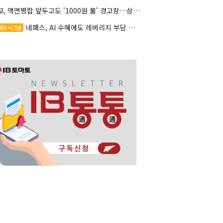
대교, 액면병합 앞두고도 '1000원 룰' 경고장…상장유지 시험대
네패스, AI 수혜에도 레버리지 부담 여전
레딧 시그널