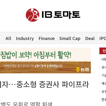
All
Industry
Finance
Small Cap
Deal
IP
유
아지자…중소형 증권사 파이프라
병도 우회로 역할 퇴색