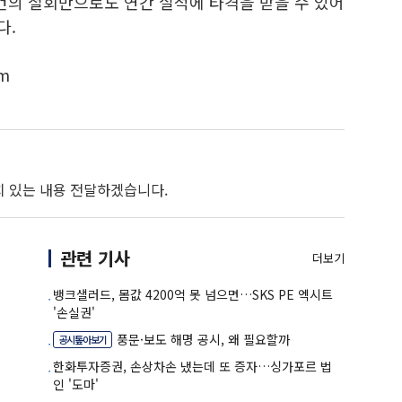
건의 철회만으로도 연간 실적에 타격을 받을 수 있어
다.
m
치 있는 내용 전달하겠습니다.
관련 기사
더보기
뱅크샐러드, 몸값 4200억 못 넘으면…SKS PE 엑시트
'손실권'
풍문·보도 해명 공시, 왜 필요할까
공시톺아보기
한화투자증권, 손상차손 냈는데 또 증자…싱가포르 법
인 '도마'