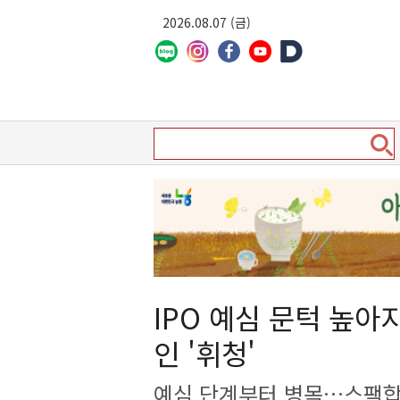
2026.08.07 (금)
IPO 예심 문턱 높
인 '휘청'
예심 단계부터 병목…스팩합