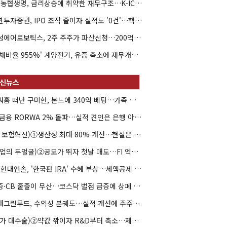
NH농협생명, 금리상승에 취약한 재무구조…K-ICS 변동성 '주의보'
신한투자증권, IPO 조직 줄이자 실적도 '0건'…핵심 인력까지 이탈
해성에어로보틱스, 2주 주주가 파산신청…200억 CB 분쟁 확산
'부채비율 955%' 계양전기, 유증 축소에 재무개선 효과 '뚝'
아워홈 떠난 구미현, 본느에 340억 베팅…가족 지배체제 구축
JB금융 RORWA 2% 돌파…실적 견인은 은행 아닌 캐피탈
(AI 보험혁신)①생산성 최대 80% 개선…현실은 '실행 격차'
(락업의 두얼굴)②공모가 뛰자 첫날 매도…FI 엑시트 전략 갈렸다
HD현대엔솔, '한국판 IRA' 수혜 부상…세액공제 선택이 변수
유증·CB 줄줄이 무산…코스닥 벌점 급증에 상폐 압박
현대그린푸드, 수익성 본궤도…실적 개선에 주주환원까지
(약가 대수술)②약값 깎이자 R&D부터 축소…제약업계 비상경영 돌입