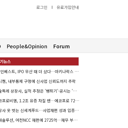
로그인
I
유료가입안내
O
People&Opinion
Forum
HB인베스트, IPO 무산 때 더 샀다…마키나락스 투자 2.7배 회수
니켐, 내부통제 구멍에 신사업 신뢰도까지 추락
기술특례 상장사, 실적 추정은 '뻥튀기'·공시는 '누락'
에코프로비엠, 1.2조 유증 차질 땐…에코프로 7270억 '독박'
상장사 옷 벗는 신세계푸드…사업재편 성과 입증할까
한화솔루션, 여천NCC 재편에 2725억…재무 부담 커지나